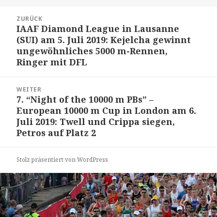
am
Beitrags-
ZURÜCK
Navigation
IAAF Diamond League in Lausanne
Vorheriger
(SUI) am 5. Juli 2019: Kejelcha gewinnt
Beitrag:
ungewöhnliches 5000 m-Rennen,
Ringer mit DFL
WEITER
7. “Night of the 10000 m PBs” –
Nächster
European 10000 m Cup in London am 6.
Beitrag:
Juli 2019: Twell und Crippa siegen,
Petros auf Platz 2
Stolz präsentiert von WordPress