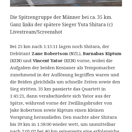
Die Spitzengruppe der Männer bei ca. 35 km.
Ganz links der spätere Sieger Yuta Shitara (c)
Livestream/Screenshot
Bei 25 km nach 1:15:11 lagen noch Shitara, der
Debütant
Zane Robertson
(NZL),
Barnabas Kiptum
(KEN) und
Vincent Yator
(KEN) vorne, wobei die
Aufgaben der beiden Kenianer als Tempomacher
zunehmend in der Auflösung begriffen waren und
die Beiden gleichfalls um schnelle Zeiten sowie den
Sieg stritten. 35 km passierte das Quartett in
1:45:21, dann verabschiedete sich Yator aus der
Spitze, während vorne der Zwillingsbruder von
Jake Robertson sowie Kiptum einen kleinen
Vorsprung herausliefen. Den machte aber Shitara
bis 39 km in 1:58:00 wieder wett, um unmittelbar
nach 2:01:02 bei 40 km seinerseits eine erfolgreiche