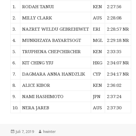
1.
RODAH TANUI
KEN
2:27:56
2.
MILLY CLARK
AUS
2:28:08
3.
NAZRET WELDU GEBREHIWET
ERI
2:28:57 NR
4.
MUNKHZAYA BAYARTSOGT
MGL
2:29:18 NR
5.
TRUPHENA CHEPCHIRCHIR
KEN
2:33:35
6.
KIT CHING YIU
HKG
2:34:07 NR
7.
DAGMARA ANNA HANDZLIK
CYP
2:34:17 NR
8.
ALICE KIBOR
KEN
2:36:02
9.
NAMI HASHIMOTO
JPN
2:37:24
10.
NERA JAREB
AUS
2:37:30
Veröffentlicht
Autor
Juli 7, 2019
hwinter