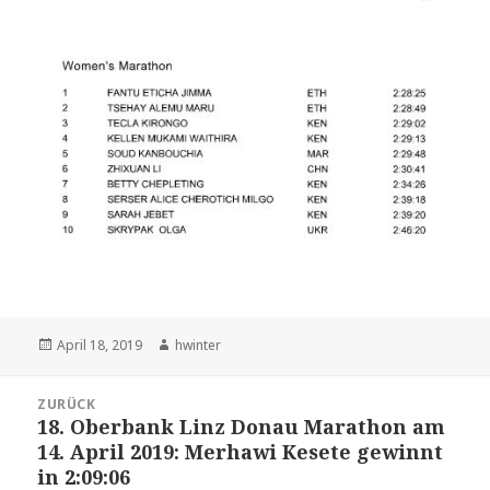
Veröffentlicht
Autor
April 18, 2019
hwinter
am
Beitrags-
ZURÜCK
Navigation
18. Oberbank Linz Donau Marathon am
Vorheriger
14. April 2019: Merhawi Kesete gewinnt
Beitrag:
in 2:09:06