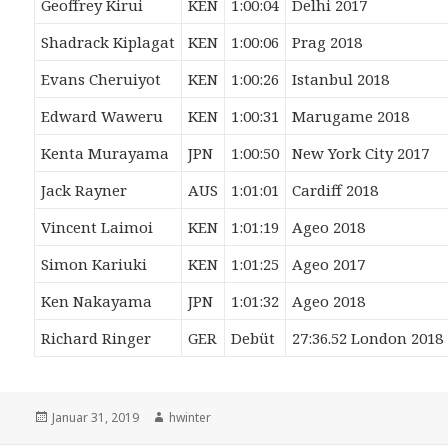
Geoffrey Kirui
KEN
1:00:04
Delhi 2017
Shadrack Kiplagat
KEN
1:00:06
Prag 2018
Evans Cheruiyot
KEN
1:00:26
Istanbul 2018
Edward Waweru
KEN
1:00:31
Marugame 2018
Kenta Murayama
JPN
1:00:50
New York City 2017
Jack Rayner
AUS
1:01:01
Cardiff 2018
Vincent Laimoi
KEN
1:01:19
Ageo 2018
Simon Kariuki
KEN
1:01:25
Ageo 2017
Ken Nakayama
JPN
1:01:32
Ageo 2018
Richard Ringer
GER
Debüt
27:36.52 London 2018
Veröffentlicht
Autor
Januar 31, 2019
hwinter
am