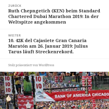
Beitrags-
ZURÜCK
Navigation
Ruth Chepngetich (KEN) beim Standard
Vorheriger
Chartered Dubai Marathon 2019: In der
Beitrag:
Weltspitze angekommen
WEITER
10. 42K del Cajasiete Gran Canaria
Nächster
Maratón am 26. Januar 2019: Julius
Beitrag:
Tarus läuft Streckenrekord.
Stolz präsentiert von WordPress