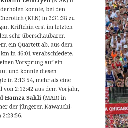
o
Khalili Lemciyeh
(MAR) in
ederholen konnte, bei den
Cherotich (KEN) in 2:31:38 zu
n Kriftchin erst im letzten
n den sehr überschaubaren
ern ein Quartett ab, aus dem
5 km in 46:01 verabschíedete.
seinen Vorsprung auf ein
aut und konnte diesen
gte in 2:13:54, mehr als eine
d von 2:12:42 aus dem Vorjahr,
nd
Hamza Sahli
(MAR) in
iner der jüngeren Kawauchi-
 2:23:56.