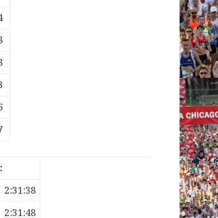
4
8
8
3
6
7
:
2:31:38
2:31:48