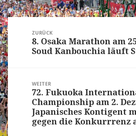
Beitrags-
Navigation
ZURÜCK
8. Osaka Marathon am 25
Vorheriger
Soud Kanbouchia läuft 
Beitrag:
WEITER
72. Fukuoka Internatio
Nächster
Championship am 2. Dez
Beitrag:
Japanisches Kontigent 
gegen die Konkurrrenz 