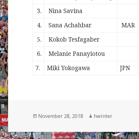
3.
Nina Savina
4.
Sana Achahbar
MAR
5.
Kokob Tesfagaber
6.
Melanie Panayiotou
7.
Miki Yokogawa
JPN
Veröffentlicht
Autor
November 28, 2018
hwinter
am