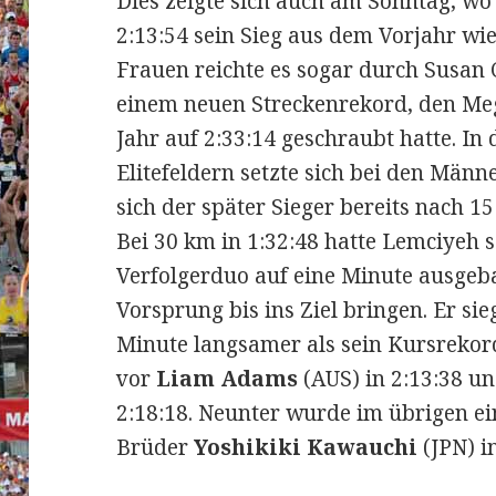
Dies zeigte sich auch am Sonntag, w
2:13:54 sein Sieg aus dem Vorjahr wi
Frauen reichte es sogar durch Susan 
einem neuen Streckenrekord, den Mega
Jahr auf 2:33:14 geschraubt hatte. I
Elitefeldern setzte sich bei den Männ
sich der später Sieger bereits nach 1
Bei 30 km in 1:32:48 hatte Lemciyeh 
Verfolgerduo auf eine Minute ausgeb
Vorsprung bis ins Ziel bringen. Er sie
Minute langsamer als sein Kursrekor
vor
Liam Adams
(AUS) in 2:13:38 u
2:18:18. Neunter wurde im übrigen e
Brüder
Yoshikiki Kawauchi
(JPN) in