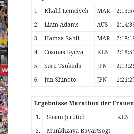
1.
Khalil Lemciyeh
MAR
2:13:5
2.
Liam Adams
AUS
2:14:3
3.
Hamza Sahli
MAR
2:18:1
4.
Cosmas Kyeva
KEN
2:18:5
5.
Sora Tsukada
JPN
2:19:2
6.
Jun Shinoto
JPN
1:21:2
Ergebnisse Marathon der Frauen
1.
Susan Jerotich
KEN
2.
Munkhzaya Bayartsogt