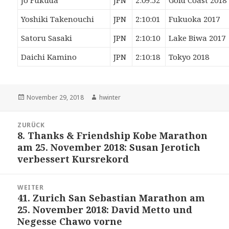
Jo Fukuda
JPN
2:09:52
Gold Coast 2018
Yoshiki Takenouchi
JPN
2:10:01
Fukuoka 2017
Satoru Sasaki
JPN
2:10:10
Lake Biwa 2017
Daichi Kamino
JPN
2:10:18
Tokyo 2018
Veröffentlicht
Autor
November 29, 2018
hwinter
am
Beitrags-
ZURÜCK
Navigation
8. Thanks & Friendship Kobe Marathon
Vorheriger
am 25. November 2018: Susan Jerotich
Beitrag:
verbessert Kursrekord
WEITER
41. Zurich San Sebastian Marathon am
Nächster
25. November 2018: David Metto und
Beitrag:
Negesse Chawo vorne