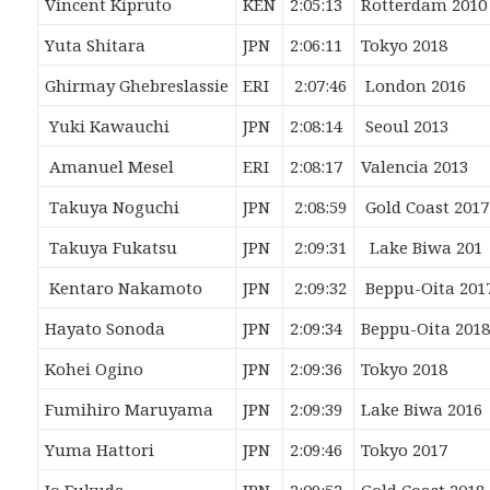
Vincent Kipruto
KEN
2:05:13
Rotterdam 2010
Yuta Shitara
JPN
2:06:11
Tokyo 2018
Ghirmay Ghebreslassie
ERI
2:07:46
London 2016
Yuki Kawauchi
JPN
2:08:14
Seoul 2013
Amanuel Mesel
ERI
2:08:17
Valencia 2013
Takuya Noguchi
JPN
2:08:59
Gold Coast 2017
Takuya Fukatsu
JPN
2:09:31
Lake Biwa 201
Kentaro Nakamoto
JPN
2:09:32
Beppu-Oita 201
Hayato Sonoda
JPN
2:09:34
Beppu-Oita 201
Kohei Ogino
JPN
2:09:36
Tokyo 2018
Fumihiro Maruyama
JPN
2:09:39
Lake Biwa 2016
Yuma Hattori
JPN
2:09:46
Tokyo 2017