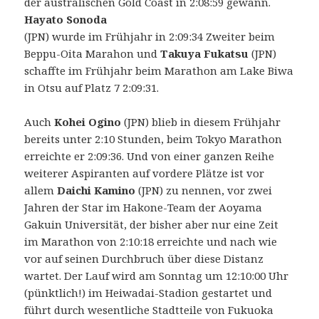
der australischen Gold Coast in 2:08:59 gewann.
Hayato Sonoda
(JPN) wurde im Frühjahr in 2:09:34 Zweiter beim
Beppu-Oita Marahon und
Takuya
Fukatsu
(JPN)
schaffte im Frühjahr beim Marathon am Lake Biwa
in Otsu auf Platz 7 2:09:31.
Auch
Kohei Ogino
(JPN) blieb in diesem Frühjahr
bereits unter 2:10 Stunden, beim Tokyo Marathon
erreichte er 2:09:36. Und von einer ganzen Reihe
weiterer Aspiranten auf vordere Plätze ist vor
allem
Daichi Kamino
(JPN) zu nennen, vor zwei
Jahren der Star im Hakone-Team der Aoyama
Gakuin Universität, der bisher aber nur eine Zeit
im Marathon von 2:10:18 erreichte und nach wie
vor auf seinen Durchbruch über diese Distanz
wartet. Der Lauf wird am Sonntag um 12:10:00 Uhr
(pünktlich!) im Heiwadai-Stadion gestartet und
führt durch wesentliche Stadtteile von Fukuoka