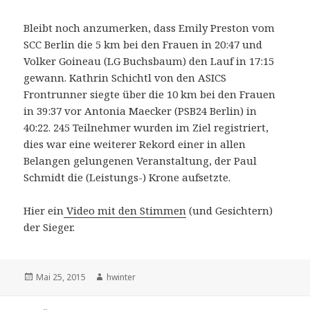
Bleibt noch anzumerken, dass Emily Preston vom
SCC Berlin die 5 km bei den Frauen in 20:47 und
Volker Goineau (LG Buchsbaum) den Lauf in 17:15
gewann. Kathrin Schichtl von den ASICS
Frontrunner siegte über die 10 km bei den Frauen
in 39:37 vor Antonia Maecker (PSB24 Berlin) in
40:22. 245 Teilnehmer wurden im Ziel registriert,
dies war eine weiterer Rekord einer in allen
Belangen gelungenen Veranstaltung, der Paul
Schmidt die (Leistungs-) Krone aufsetzte.
Hier ein
Video mit den Stimmen
(und Gesichtern)
der Sieger.
Veröffentlicht
Autor
Mai 25, 2015
hwinter
am
Beitrags-