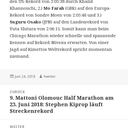
den US-Rekord von 2:05:38 durch Khalid
Khannouchi, 2.)
Mo Farah
(GBR) auf den Europa-
Rekord von Sondre Moen von 2:05:48 und 3.)
Suguru Osako
(JPN) auf den Landesrekord von
Yuta Shitara von 2:06:11. Somit kann man beim
Chicago Marathon wieder schnelle und spannende
Rennen auf Rekord-Niveau erwarten. Von einer
Jagd auf Kimettos Weltrekord spricht momentan
niemand.
Veröffentlicht
Autor
Juni 24, 2018
hwinter
am
Beitrags-
ZURÜCK
Navigation
9. Mattoni Olomouc Half Marathon am
Vorheriger
23. Juni 2018: Stephen Kiprop läuft
Beitrag:
Streckenrekord
WEITER