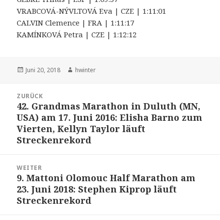
VRABCOVÁ-NÝVLTOVÁ Eva | CZE | 1:11:01
CALVIN Clemence | FRA | 1:11:17
KAMÍNKOVÁ Petra | CZE | 1:12:12
Veröffentlicht
Autor
Juni 20, 2018
hwinter
am
Beitrags-
ZURÜCK
Navigation
42. Grandmas Marathon in Duluth (MN,
Vorheriger
USA) am 17. Juni 2016: Elisha Barno zum
Beitrag:
Vierten, Kellyn Taylor läuft
Streckenrekord
WEITER
9. Mattoni Olomouc Half Marathon am
Nächster
23. Juni 2018: Stephen Kiprop läuft
Beitrag:
Streckenrekord