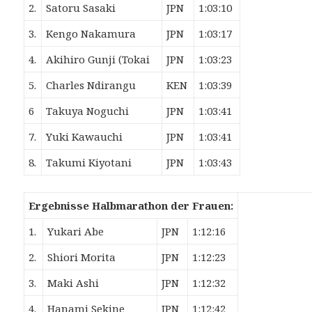
2.
Satoru Sasaki
JPN
1:03:10
3.
Kengo Nakamura
JPN
1:03:17
4.
Akihiro Gunji (Tokai
JPN
1:03:23
5.
Charles Ndirangu
KEN
1:03:39
6
Takuya Noguchi
JPN
1:03:41
7.
Yuki Kawauchi
JPN
1:03:41
8.
Takumi Kiyotani
JPN
1:03:43
Ergebnisse Halbmarathon der Frauen:
1.
Yukari Abe
JPN
1:12:16
2.
Shiori Morita
JPN
1:12:23
3.
Maki Ashi
JPN
1:12:32
4.
Hanami Sekine
JPN
1:12:42