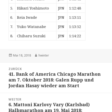
5.
Hikari Yoshimoto
JPN
1:12:48
6.
Reia Iwade
JPN
1:13:11
7.
Yuko Watanabe
JPN
1:13:52
8.
Chiharu Suzuki
JPN
1:14:22
Veröffentlicht
Autor
Mai 18, 2018
hwinter
am
Beitrags-
ZURÜCK
Navigation
41. Bank of America Chicago Marathon
Vorheriger
am 7. Oktober 2018: Galen Rupp und
Beitrag:
Jordan Hasay wieder am Start
WEITER
6. Mattoni Karlovy Vary (Karlsbad)
Nächster
Halbmarathon am 19. Mai 2018:
Beitrag: