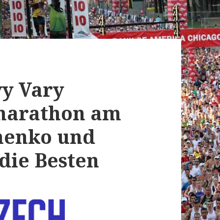
vy Vary
marathon am
omenko und
die Besten