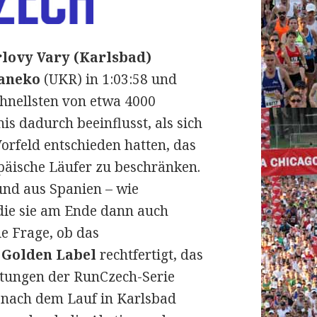
rlovy Vary (Karlsbad)
aneko
(UKR) in 1:03:58 und
chnellsten von etwa 4000
s dadurch beeinflusst, als sich
orfeld entschieden hatten, das
opäische Läufer zu beschränken.
und aus Spanien – wie
 die sie am Ende dann auch
ie Frage, ob das
 Golden Label
rechtfertigt, das
ltungen der RunCzech-Serie
s nach dem Lauf in Karlsbad