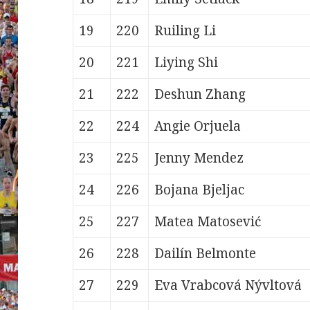
19
220
Ruiling
Li
20
221
Liying
Shi
21
222
Deshun
Zhang
22
224
Angie
Orjuela
23
225
Jenny
Mendez
24
226
Bojana
Bjeljac
25
227
Matea
Matosević
26
228
Dailín
Belmonte
27
229
Eva
Vrabcová Nývltová