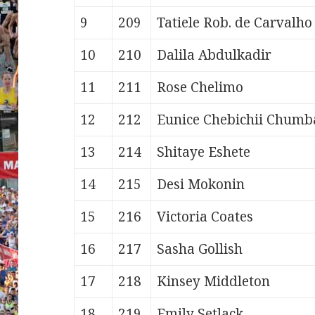
9
209
Tatiele Rob.
de Carvalho
10
210
Dalila
Abdulkadir
11
211
Rose
Chelimo
12
212
Eunice Chebichii
Chumb
13
214
Shitaye
Eshete
14
215
Desi
Mokonin
15
216
Victoria
Coates
16
217
Sasha
Gollish
17
218
Kinsey
Middleton
18
219
Emily
Setlack