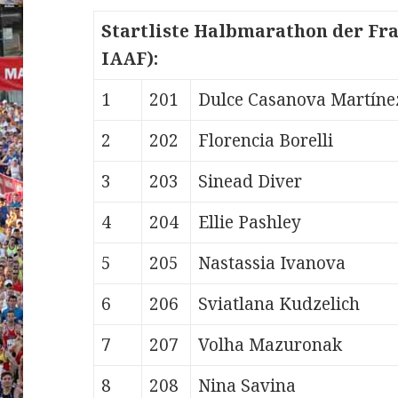
Startliste Halbmarathon der Frau
IAAF):
1
201
Dulce
Casanova Martíne
2
202
Florencia
Borelli
3
203
Sinead
Diver
4
204
Ellie
Pashley
5
205
Nastassia
Ivanova
6
206
Sviatlana
Kudzelich
7
207
Volha
Mazuronak
8
208
Nina
Savina