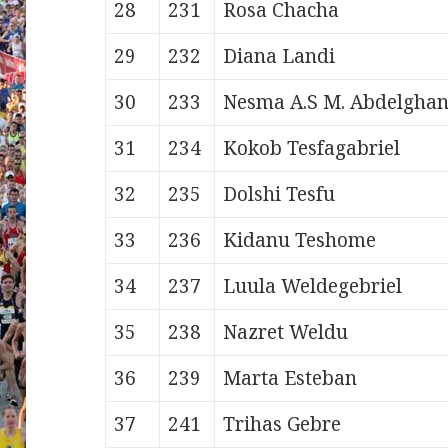
28
231
Rosa
Chacha
29
232
Diana
Landi
30
233
Nesma A.S M.
Abdelgha
31
234
Kokob
Tesfagabriel
32
235
Dolshi
Tesfu
33
236
Kidanu
Teshome
34
237
Luula
Weldegebriel
35
238
Nazret
Weldu
36
239
Marta
Esteban
37
241
Trihas
Gebre