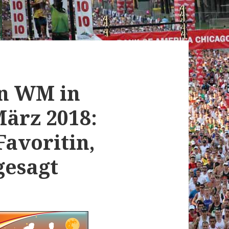
n WM in
März 2018:
Favoritin,
gesagt