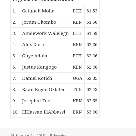
1.
Getaneh Molla
ETH
61:53
2.
Jorum Okombo
KEN
61:56
3.
Amdework Walelegn
ETH
61:59
4.
Alex Korio
KEN
62:06
5.
Guye Adola
ETH
62:06
6.
Justus Kangogo
KEN
62:08
7.
Daniel Rotich
UGA
62:35
8.
Kaan Kigen Ozbilen
TUR
62:43
9.
Josephat Too
KEN
62:55
10.
ElHassan ElAbbassi
BRN
63:00
Veröffentlicht
Autor
Februar 24, 2018
hwinter