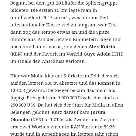
Beginn, bei dem gut 20 Läufer die Spitzengruppe
bildeten. Die ersten 10 km legte man in
(inoffiziellen) 29:47 zurück, was für eine Zeit
internationaler Klasse viel zu langsam war. Erst
dann zog das Tempo etwas an und die Spitze
dünnte aus. Auf den letzten Kilometern lagen nur
noch fünf Läufer vorne, von denen
Alex Koirio
(KEN) und der Favorit im Vorfeld
Guye Adola
(ETH)
im Finale den Anschluss verloren.
Hier war Molla klar der Stärkste im Feld, der sich
auf den letzten 500 m absetzte und das Rennen in
1:01:53 gewann. Der Sieger bekam das mehr als
üppige Preisgeld von 1.000.000 Riyals, das sind ca.
250.000 US$. Da hat sich der Start für Molla in allen
Belangen gelohnt. Kurz darauf kam
Jorum
Okombo
(KEN) in 1:01:56 als Zweiter ins Ziel, der
erst zwei Wochen zuvor in RAK Vierter in 59:36
wurde und in Kopenhagen im letzten Jahr schon