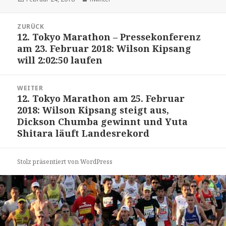
am
Beitrags-
ZURÜCK
Navigation
12. Tokyo Marathon – Pressekonferenz
Vorheriger
am 23. Februar 2018: Wilson Kipsang
Beitrag:
will 2:02:50 laufen
WEITER
12. Tokyo Marathon am 25. Februar
Nächster
2018: Wilson Kipsang steigt aus,
Beitrag:
Dickson Chumba gewinnt und Yuta
Shitara läuft Landesrekord
Stolz präsentiert von WordPress