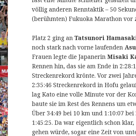
fast eine Minute schneller gelaufen u
völlig anderen Renntaktik – 50 Sekun
(berühmten) Fukuoka Marathon vor 
Platz 2 ging an
Tatsunori Hamasak
noch stark nach vorne laufenden
Asu
Frauen legte die Japanerin
Misaki K
Rennen hin, das sie am Ende in 2:28:
Streckenrekord krönte. Vor zwei Jah
2:35:46 Streckenrekord in Hofu gelauf
lag Kato eine volle Minute vor der K
baute sie im Rest des Rennens um etw
Über 34:49 bei 10 km und 1:10:07 bei
1:45:25. Da war eigentlich schon klar
gehen würde, sogar eine Zeit von unt