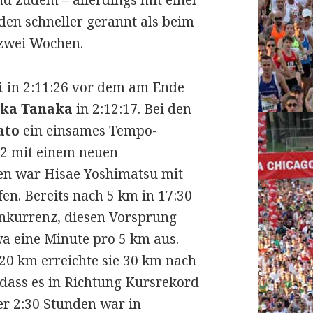
nd zudem – allerdings mit einer
den schneller gerannt als beim
zwei Wochen.
i
in 2:11:26 vor dem am Ende
ka Tanaka
in 2:12:17. Bei den
ato
ein einsames Tempo-
12 mit einem neuen
ren war Hisae Yoshimatsu mit
en. Bereits nach 5 km in 17:30
onkurrenz, diesen Vorsprung
a eine Minute pro 5 km aus.
 20 km erreichte sie 30 km nach
, dass es in Richtung Kursrekord
er 2:30 Stunden war in