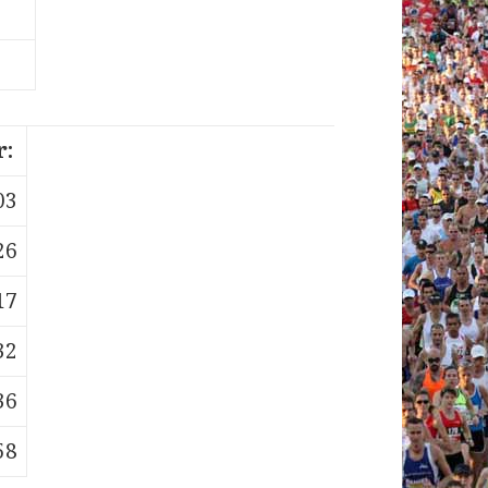
r:
03
26
17
32
36
58