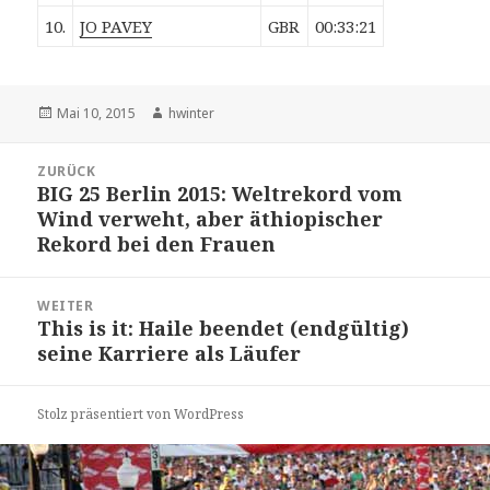
10.
JO PAVEY
GBR
00:33:21
Veröffentlicht
Autor
Mai 10, 2015
hwinter
am
Beitrags-
ZURÜCK
Navigation
BIG 25 Berlin 2015: Weltrekord vom
Vorheriger
Wind verweht, aber äthiopischer
Beitrag:
Rekord bei den Frauen
WEITER
This is it: Haile beendet (endgültig)
Nächster
seine Karriere als Läufer
Beitrag:
Stolz präsentiert von WordPress