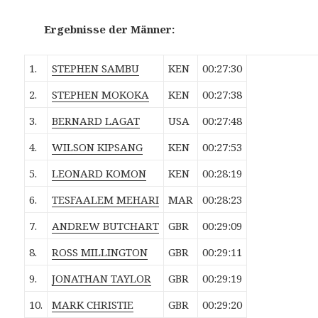
Ergebnisse der Männer:
1.
STEPHEN SAMBU
KEN
00:27:30
2.
STEPHEN MOKOKA
KEN
00:27:38
3.
BERNARD LAGAT
USA
00:27:48
4.
WILSON KIPSANG
KEN
00:27:53
5.
LEONARD KOMON
KEN
00:28:19
6.
TESFAALEM MEHARI
MAR
00:28:23
7.
ANDREW BUTCHART
GBR
00:29:09
8.
ROSS MILLINGTON
GBR
00:29:11
9.
JONATHAN TAYLOR
GBR
00:29:19
10.
MARK CHRISTIE
GBR
00:29:20