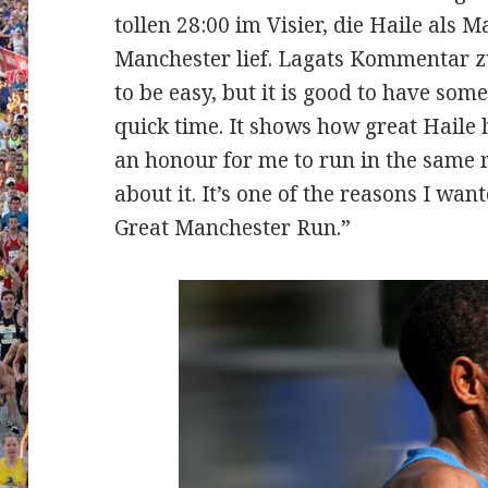
tollen 28:00 im Visier, die Haile als 
Manchester lief. Lagats Kommentar zu 
to be easy, but it is good to have somet
quick time. It shows how great Haile h
an honour for me to run in the same r
about it. It’s one of the reasons I wa
Great Manchester Run.”