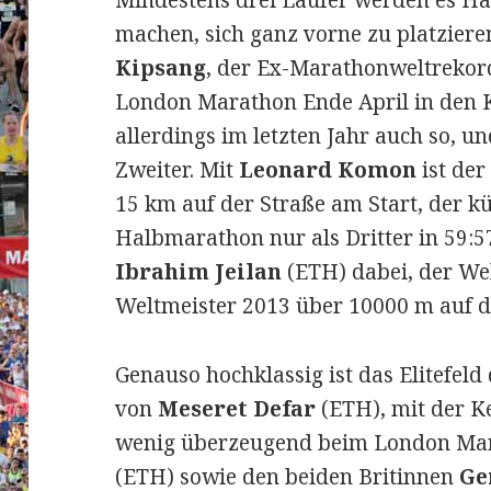
Mindestens drei Läufer werden es Ha
machen, sich ganz vorne zu platzieren
Kipsang
, der Ex-Marathonweltrekord
London Marathon Ende April in den 
allerdings im letzten Jahr auch so, u
Zweiter. Mit
Leonard Komon
ist der
15 km auf der Straße am Start, der kü
Halbmarathon nur als Dritter in 59:5
Ibrahim Jeilan
(ETH) dabei, der We
Weltmeister 2013 über 10000 m auf 
Genauso hochklassig ist das Elitefel
von
Meseret Defar
(ETH), mit der K
wenig überzeugend beim London Mar
(ETH) sowie den beiden Britinnen
Ge