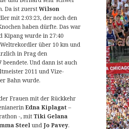
ile und Bernard sehr schwer
. Da ist zuerst
Wilson
ler mit 2:03:23, der noch den
Knochen haben dürfte. Das war
nd Kipang wurde in 27:40
 Weltrekordler über 10 km und
rzlich in Prag den
7 beendete. Und dann ist auch
ltmeister 2011 und Vize-
der Bahn wurde.
d der Frauen mit der Rückkehr
enianerin
Edna Kiplagat
–
athon -, mit
Tiki Gelana
mma Steel
und
Jo Pavey
.