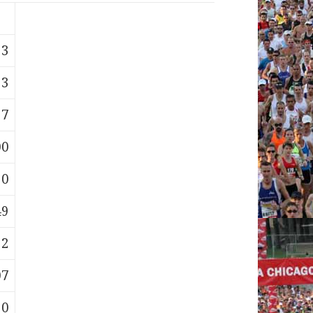
53
53
57
00
30
49
52
07
20