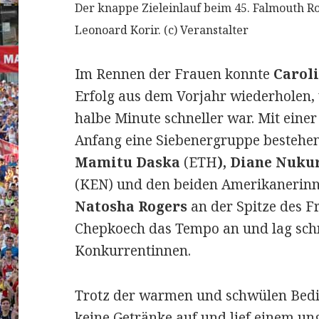
Der knappe Zieleinlauf beim 45. Falmouth R
Leonoard Korir. (c) Veranstalter
Im Rennen der Frauen konnte
Carol
Erfolg aus dem Vorjahr wiederholen, 
halbe Minute schneller war. Mit einer
Anfang eine Siebenergruppe bestehe
Mamitu Daska
(ETH
), Diane Nuku
(KEN) und den beiden Amerikanerin
Natosha Rogers
an der Spitze des F
Chepkoech das Tempo an und lag schn
Konkurrentinnen.
Trotz der warmen und schwülen Bed
keine Getränke auf und lief einem un