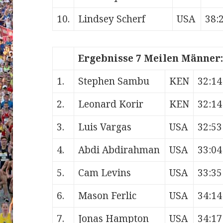
10.
Lindsey Scherf
USA
38:
Ergebnisse 7 Meilen Männer:
1.
Stephen Sambu
KEN
32:14
2.
Leonard Korir
KEN
32:14
3.
Luis Vargas
USA
32:53
4.
Abdi Abdirahman
USA
33:04
5.
Cam Levins
USA
33:35
6.
Mason Ferlic
USA
34:14
7.
Jonas Hampton
USA
34:17