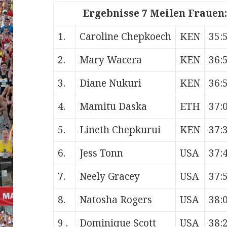
Ergebnisse 7 Meilen Frauen:
1.
Caroline Chepkoech
KEN
35:
2.
Mary Wacera
KEN
36:
3.
Diane Nukuri
KEN
36:
4.
Mamitu Daska
ETH
37:
5.
Lineth Chepkurui
KEN
37:
6.
Jess Tonn
USA
37:
7.
Neely Gracey
USA
37:
8.
Natosha Rogers
USA
38:
9 .
Dominique Scott
USA
38: