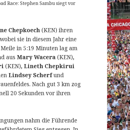
oad Race: Stephen Sambu siegt vor
ine Chepkoech
(KEN) ihren
wobei sie in diesem Jahr eine
 Meile in 5:19 Minuten lag am
nd aus
Mary Wacera
(KEN)
,
ri
(KEN)
,
Lineth Chepkirui
nen
Lindsey Scherf
und
rauenfeldes. Nach gut 3 km zog
ell 20 Sekunden vor ihren
ingungen nahm die Führende
gefährdetem Sieg entgegen. In