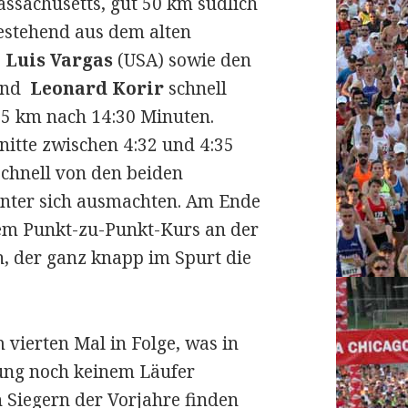
ssachusetts, gut 50 km südlich
bestehend aus dem alten
,
Luis Vargas
(USA) sowie den
nd
Leonard Korir
schnell
 5 km nach 14:30 Minuten.
nitte zwischen 4:32 und 4:35
schnell von den beiden
 unter sich ausmachten. Am Ende
dem Punkt-zu-Punkt-Kurs an der
, der ganz knapp im Spurt die
vierten Mal in Folge, was in
tung noch keinem Läufer
an Siegern der Vorjahre finden