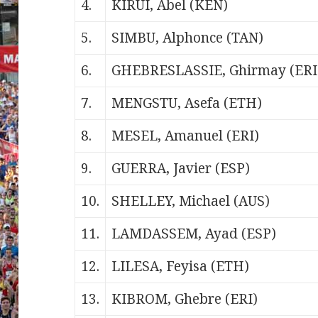
4.
KIRUI, Abel (KEN)
5.
SIMBU, Alphonce (TAN)
6.
GHEBRESLASSIE, Ghirmay (ERI
7.
MENGSTU, Asefa (ETH)
8.
MESEL, Amanuel (ERI)
9.
GUERRA, Javier (ESP)
10.
SHELLEY, Michael (AUS)
11.
LAMDASSEM, Ayad (ESP)
12.
LILESA, Feyisa (ETH)
13.
KIBROM, Ghebre (ERI)