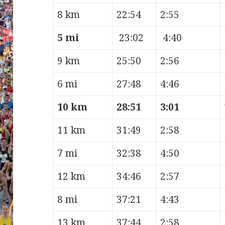
8 km
22:54
2:55
5 mi
23:02
4:40
9 km
25:50
2:56
6 mi
27:48
4:46
10 km
28:51
3:01
11 km
31:49
2:58
7 mi
32:38
4:50
12 km
34:46
2:57
8 mi
37:21
4:43
13 km
37:44
2:58