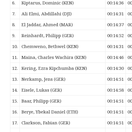
6.
Kiptarus, Dominic (KEN)
00:14:36
00
7.
Ali Elmi, Abdillahi (DJI)
00:14:31
00
8.
El Jaddar, Ahmed (MAR)
00:14:37
00
9.
Reinhardt, Philipp (GER)
00:14:52
00
10.
Chemweno, Bethwel (KEN)
00:14:31
00
11.
Maina, Charles Wachira (KEN)
00:14:46
00
12.
Kering, Ezra Kipchumba (KEN)
00:14:30
00
13.
Nerkamp, Jens (GER)
00:14:51
00
14.
Eisele, Lukas (GER)
00:14:58
00
15.
Baar, Philipp (GER)
00:14:51
00
16.
Berye, Ybekal Daniel (ETH)
00:14:51
00
17.
Clarkson, Fabian (GER)
00:14:51
00