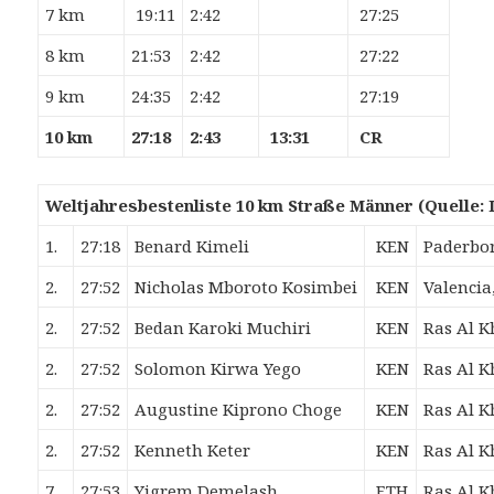
7 km
19:11
2:42
27:25
8 km
21:53
2:42
27:22
9 km
24:35
2:42
27:19
10 km
27:18
2:43
13:31
CR
Weltjahresbestenliste 10 km Straße Männer (Quelle: 
1.
27:18
Benard
Kimeli
KEN
Paderbo
2.
27:52
Nicholas Mboroto
Kosimbei
KEN
Valencia
2.
27:52
Bedan Karoki
Muchiri
KEN
Ras Al 
2.
27:52
Solomon Kirwa
Yego
KEN
Ras Al 
2.
27:52
Augustine Kiprono
Choge
KEN
Ras Al 
2.
27:52
Kenneth
Keter
KEN
Ras Al 
7.
27:53
Yigrem
Demelash
ETH
Ras Al 