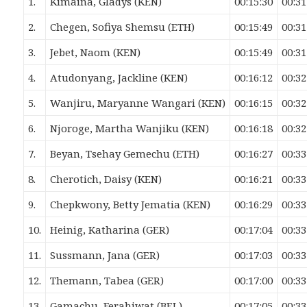
1.
Kimaina, Gladys (KEN)
00:15:30
00:31
2.
Chegen, Sofiya Shemsu (ETH)
00:15:49
00:31
3.
Jebet, Naom (KEN)
00:15:49
00:31
4.
Atudonyang, Jackline (KEN)
00:16:12
00:32
5.
Wanjiru, Maryanne Wangari (KEN)
00:16:15
00:32
6.
Njoroge, Martha Wanjiku (KEN)
00:16:18
00:32
7.
Beyan, Tsehay Gemechu (ETH)
00:16:27
00:33
8.
Cherotich, Daisy (KEN)
00:16:21
00:33
9.
Chepkwony, Betty Jematia (KEN)
00:16:29
00:33
10.
Heinig, Katharina (GER)
00:17:04
00:33
11.
Sussmann, Jana (GER)
00:17:03
00:33
12.
Themann, Tabea (GER)
00:17:00
00:33
13.
Gamachu, Ferahiwat (BEL)
00:17:05
00:33