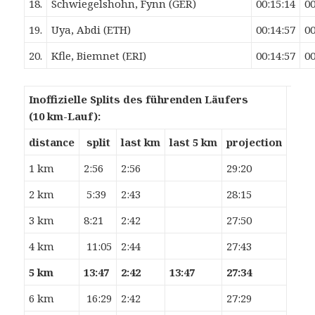
18.
Schwiegelshohn, Fynn (GER)
00:15:14
00
19.
Uya, Abdi (ETH)
00:14:57
00
20.
Kfle, Biemnet (ERI)
00:14:57
00
Inoffizielle Splits des führenden Läufers
(10 km-Lauf):
distance
split
last km
last 5 km
projection
1 km
2:56
2:56
29:20
2 km
5:39
2:43
28:15
3 km
8:21
2:42
27:50
4 km
11:05
2:44
27:43
5 km
13:47
2:42
13:47
27:34
6 km
16:29
2:42
27:29