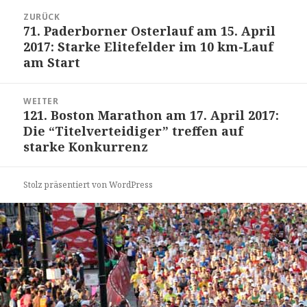
Beitrags-
ZURÜCK
Navigation
71. Paderborner Osterlauf am 15. April
Vorheriger
2017: Starke Elitefelder im 10 km-Lauf
Beitrag:
am Start
WEITER
121. Boston Marathon am 17. April 2017:
Nächster
Die “Titelverteidiger” treffen auf
Beitrag:
starke Konkurrenz
Stolz präsentiert von WordPress