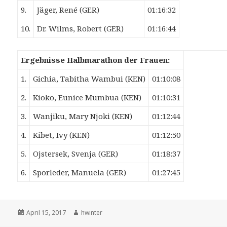
9.
Jäger, René (GER)
01:16:32
10.
Dr. Wilms, Robert (GER)
01:16:44
Ergebnisse Halbmarathon der Frauen:
1.
Gichia, Tabitha Wambui (KEN)
01:10:08
2.
Kioko, Eunice Mumbua (KEN)
01:10:31
3.
Wanjiku, Mary Njoki (KEN)
01:12:44
4.
Kibet, Ivy (KEN)
01:12:50
5.
Ojstersek, Svenja (GER)
01:18:37
6.
Sporleder, Manuela (GER)
01:27:45
Veröffentlicht
Autor
April 15, 2017
hwinter
am