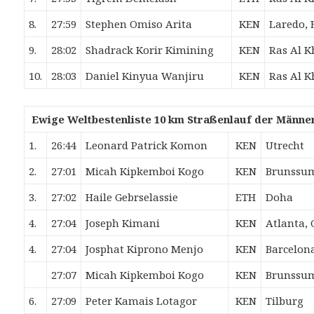
8.
27:59
Stephen Omiso
Arita
KEN
Laredo, 
9.
28:02
Shadrack Korir
Kimining
KEN
Ras Al 
10.
28:03
Daniel Kinyua
Wanjiru
KEN
Ras Al 
Ewige Weltbestenliste 10 km Straßenlauf der Männer
1.
26:44
Leonard Patrick
Komon
KEN
Utrecht
2.
27:01
Micah Kipkemboi
Kogo
KEN
Brunssu
3.
27:02
Haile
Gebrselassie
ETH
Doha
4.
27:04
Joseph
Kimani
KEN
Atlanta,
4.
27:04
Josphat Kiprono
Menjo
KEN
Barcelon
27:07
Micah Kipkemboi
Kogo
KEN
Brunssu
6.
27:09
Peter Kamais
Lotagor
KEN
Tilburg