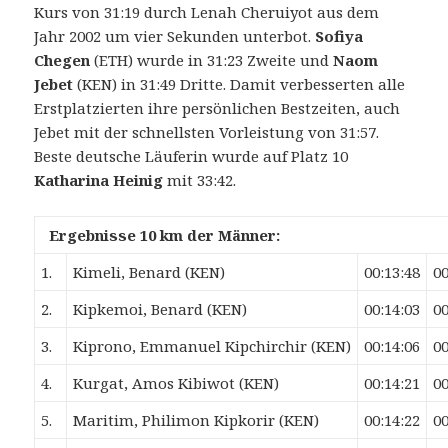
Kurs von 31:19 durch Lenah Cheruiyot aus dem
Jahr 2002 um vier Sekunden unterbot.
Sofiya
Chegen
(ETH) wurde in 31:23 Zweite und
Naom
Jebet
(KEN) in 31:49 Dritte. Damit verbesserten alle
Erstplatzierten ihre persönlichen Bestzeiten, auch
Jebet mit der schnellsten Vorleistung von 31:57.
Beste deutsche Läuferin wurde auf Platz 10
Katharina Heinig
mit 33:42.
Ergebnisse 10 km der Männer:
1.
Kimeli, Benard (KEN)
00:13:48
00
2.
Kipkemoi, Benard (KEN)
00:14:03
00
3.
Kiprono, Emmanuel Kipchirchir (KEN)
00:14:06
00
4.
Kurgat, Amos Kibiwot (KEN)
00:14:21
00
5.
Maritim, Philimon Kipkorir (KEN)
00:14:22
00