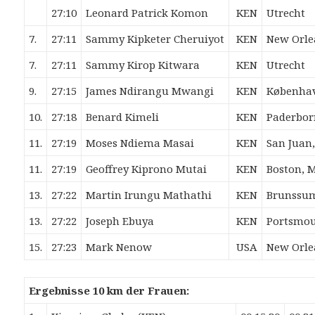
27:10
Leonard Patrick
Komon
KEN
Utrecht
7.
27:11
Sammy Kipketer
Cheruiyot
KEN
New Orle
7.
27:11
Sammy Kirop
Kitwara
KEN
Utrecht
9.
27:15
James Ndirangu
Mwangi
KEN
Københa
10.
27:18
Benard
Kimeli
KEN
Paderbor
11.
27:19
Moses Ndiema
Masai
KEN
San Juan
11.
27:19
Geoffrey Kiprono
Mutai
KEN
Boston, 
13.
27:22
Martin Irungu
Mathathi
KEN
Brunssu
13.
27:22
Joseph
Ebuya
KEN
Portsmo
15.
27:23
Mark
Nenow
USA
New Orle
Ergebnisse 10 km der Frauen: