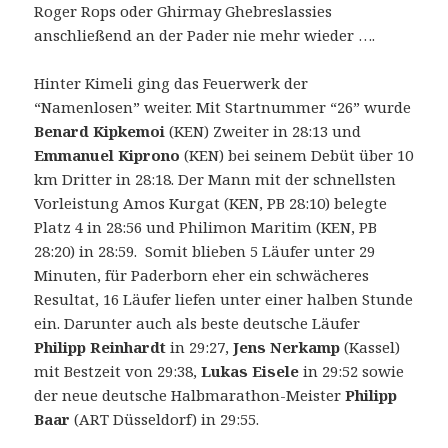
Roger Rops oder Ghirmay Ghebreslassies
anschließend an der Pader nie mehr wieder ….
Hinter Kimeli ging das Feuerwerk der
“Namenlosen” weiter. Mit Startnummer “26” wurde
Benard Kipkemoi
(KEN) Zweiter in 28:13 und
Emmanuel Kiprono
(KEN) bei seinem Debüt über 10
km Dritter in 28:18. Der Mann mit der schnellsten
Vorleistung Amos Kurgat (KEN, PB 28:10) belegte
Platz 4 in 28:56 und Philimon Maritim (KEN, PB
28:20) in 28:59. Somit blieben 5 Läufer unter 29
Minuten, für Paderborn eher ein schwächeres
Resultat, 16 Läufer liefen unter einer halben Stunde
ein. Darunter auch als beste deutsche Läufer
Philipp Reinhardt
in 29:27,
Jens Nerkamp
(Kassel)
mit Bestzeit von 29:38,
Lukas Eisele
in 29:52 sowie
der neue deutsche Halbmarathon-Meister
Philipp
Baar
(ART Düsseldorf) in 29:55.