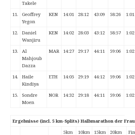
Takele
11.
Geoffrey
KEN
14:01
28:12
43:09
58:26
1:01
Yegon
12.
Daniel
KEN
14:02
28:03
43:12
58:57
1:02
Wanjiru
13.
Al
MAR
14:27
29:17
44:11
59:06
1:02
Mahjoub
Dazza
14.
Haile
ETH
14:05
29:19
44:12
59:06
1:02
Kindiya
15.
Sondre
NOR
14:32
29:18
44:11
59:06
1:02
Moen
Ergebnisse (incl. 5 km-Splits) Halbmarathon der Frau
5km
10km
15km
20km
Fi