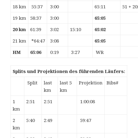
18 km
55:37
3:00
65:11
51 + 2
19 km
58:37
3:00
65:05
20 km
61:39
3:02
15:10
65:02
21 km
*64:47
3:08
65:05
HM
65:06
0:19
3:27
WR
Splits und Projektionen des führenden Läufers:
Split
last
last 5
Projektion
Bibs#
km
km
1
2:51
2:51
1:00:08
km
2
5:40
2:49
59:47
km