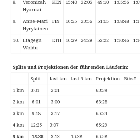
8.
Veronicah
KEN
15:40
32:05
49:10
1:05:56
1:0
Nyaruai
9.
Anne-Mari
FIN
16:55
33:56
51:05
1:08:48
1:1
Hyrylainen
10.
Etagegn
ETH
16:39
34:28
52:22
1:10:46
1:1
Woldu
Splits und Projektionen der führenden Läuferin:
Split
last km
last 5 km
Projektion
Bibs#
1 km
3:01
3:01
63:39
2 km
6:01
3:00
63:28
3 km
9:18
3:17
65:24
4 km
12:25
3:07
65:29
5 km
15:38
3:13
15:38
65:58