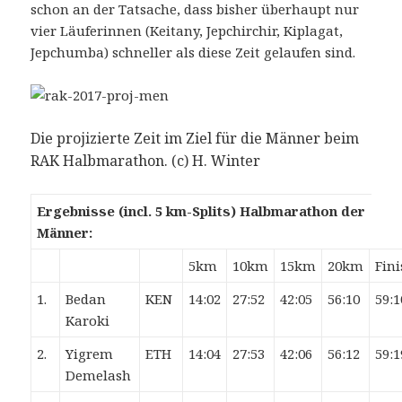
schon an der Tatsache, dass bisher überhaupt nur
vier Läuferinnen (Keitany, Jepchirchir, Kiplagat,
Jepchumba) schneller als diese Zeit gelaufen sind.
Die projizierte Zeit im Ziel für die Männer beim
RAK Halbmarathon. (c) H. Winter
Ergebnisse (incl. 5 km-Splits) Halbmarathon der
Männer:
5km
10km
15km
20km
Fin
1.
Bedan
KEN
14:02
27:52
42:05
56:10
59:1
Karoki
2.
Yigrem
ETH
14:04
27:53
42:06
56:12
59:1
Demelash