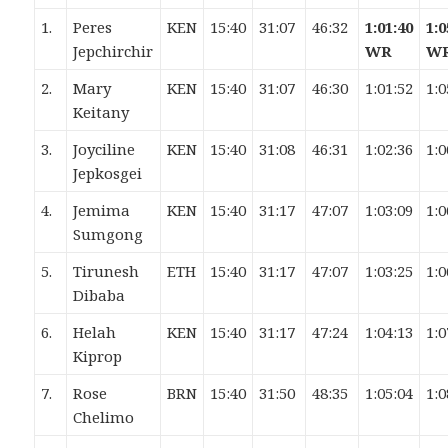
1.
Peres
KEN
15:40
31:07
46:32
1:01:40
1:0
Jepchirchir
WR
W
2.
Mary
KEN
15:40
31:07
46:30
1:01:52
1:0
Keitany
3.
Joyciline
KEN
15:40
31:08
46:31
1:02:36
1:0
Jepkosgei
4.
Jemima
KEN
15:40
31:17
47:07
1:03:09
1:0
Sumgong
5.
Tirunesh
ETH
15:40
31:17
47:07
1:03:25
1:0
Dibaba
6.
Helah
KEN
15:40
31:17
47:24
1:04:13
1:0
Kiprop
7.
Rose
BRN
15:40
31:50
48:35
1:05:04
1:0
Chelimo