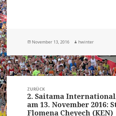
Veröffentlicht
Autor
November 13, 2016
hwinter
am
Beitrags-
Navigation
ZURÜCK
2. Saitama Internationa
Vorheriger
am 13. November 2016: 
Beitrag:
Flomena Cheyech (KEN)