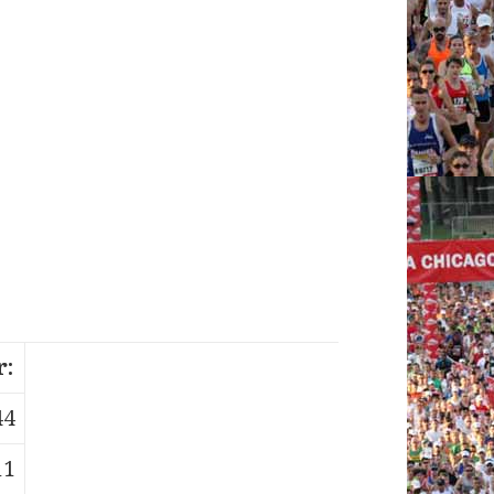
r:
44
11