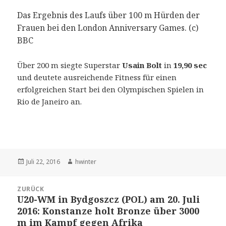
Das Ergebnis des Laufs über 100 m Hürden der
Frauen bei den London Anniversary Games. (c)
BBC
Über 200 m siegte Superstar
Usain Bolt
in
19,90 sec
und deutete ausreichende Fitness für einen
erfolgreichen Start bei den Olympischen Spielen in
Rio de Janeiro an.
Veröffentlicht
Autor
Juli 22, 2016
hwinter
am
Beitrags-
ZURÜCK
Navigation
U20-WM in Bydgoszcz (POL) am 20. Juli
Vorheriger
2016: Konstanze holt Bronze über 3000
Beitrag:
m im Kampf gegen Afrika