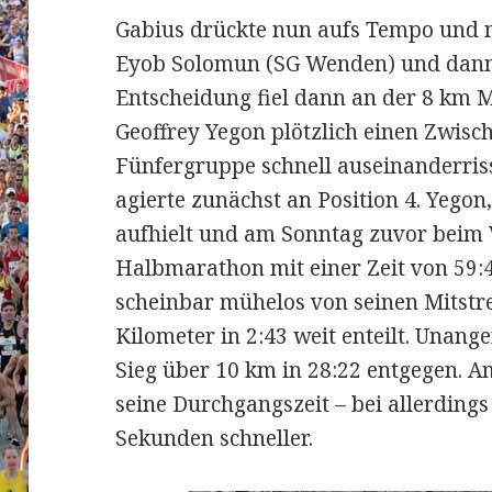
Gabius drückte nun aufs Tempo und na
Eyob Solomun (SG Wenden) und dann 
Entscheidung fiel dann an der 8 km M
Geoffrey Yegon plötzlich einen Zwisch
Fünfergruppe schnell auseinanderris
agierte zunächst an Position 4. Yegon
aufhielt und am Sonntag zuvor beim 
Halbmarathon mit einer Zeit von 59:44
scheinbar mühelos von seinen Mitstr
Kilometer in 2:43 weit enteilt. Unange
Sieg über 10 km in 28:22 entgegen. A
seine Durchgangszeit – bei allerding
Sekunden schneller.