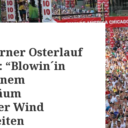
rner Osterlauf
: “Blowin´in
einem
läum
ker Wind
eiten