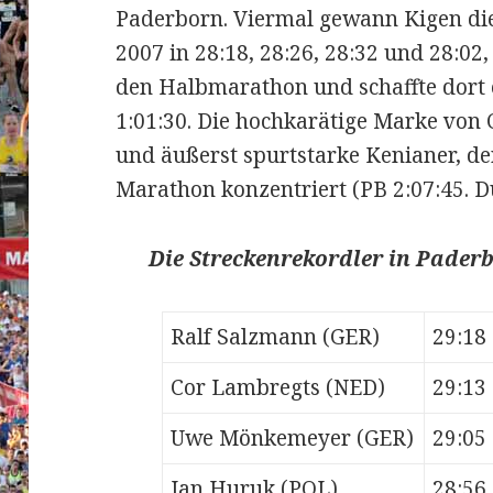
Paderborn. Viermal gewann Kigen di
2007 in 28:18, 28:26, 28:32 und 28:02,
den Halbmarathon und schaffte dort 
1:01:30. Die hochkarätige Marke von 
und äußerst spurtstarke Kenianer, der
Marathon konzentriert (PB 2:07:45. D
Die Streckenrekordler in Paderb
Ralf Salzmann (GER)
29:18
Cor Lambregts (NED)
29:13
Uwe Mönkemeyer (GER)
29:05
Jan Huruk (POL)
28:56