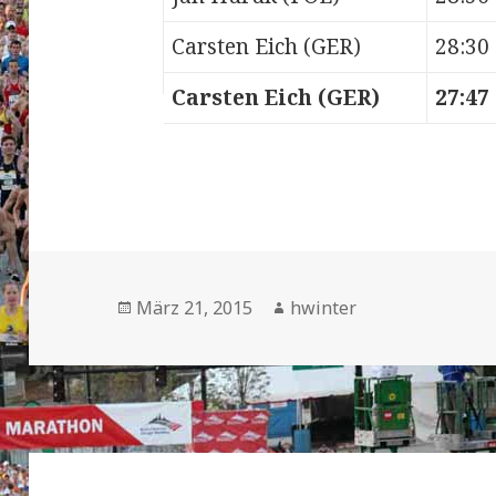
Carsten Eich (GER)
28:30
Carsten Eich (GER)
27:47
Veröffentlicht
Autor
März 21, 2015
hwinter
am
Beitrags-