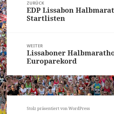
Navigation
ZURÜCK
EDP Lissabon Halbmarat
Vorheriger
Startlisten
Beitrag:
WEITER
Lissaboner Halbmaratho
Nächster
Europarekord
Beitrag:
Stolz präsentiert von WordPress