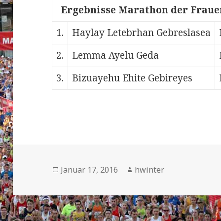
Ergebnisse Marathon der Fraue
1.
Haylay Letebrhan Gebreslasea
2.
Lemma Ayelu Geda
3.
Bizuayehu Ehite Gebireyes
Veröffentlicht
Autor
Januar 17, 2016
hwinter
am