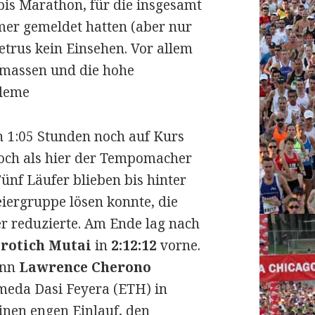
is Marathon, für die insgesamt
mer gemeldet hatten (aber nur
etrus kein Einsehen. Vor allem
rmassen und die hohe
bleme
 1:05 Stunden noch auf Kurs
och als hier der Tempomacher
ünf Läufer blieben bis hinter
iergruppe lösen konnte, die
er reduzierte. Am Ende lag nach
rotich Mutai
in
2:12:12
vorne.
ann
Lawrence Cherono
emeda Dasi Feyera (ETH) in
einen engen Einlauf, den