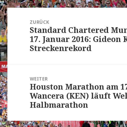
Beitrags-
Navigation
ZURÜCK
Standard Chartered Mu
Vorheriger
17. Januar 2016: Gideon 
Beitrag:
Streckenrekord
WEITER
Houston Marathon am 17
Nächster
Wancera (KEN) läuft Wel
Beitrag:
Halbmarathon