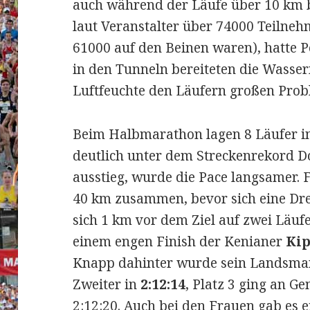
auch während der Läufe über 10 km b
laut Veranstalter über 74000 Teilneh
61000 auf den Beinen waren), hatte P
in den Tunneln bereiteten die Wasse
Luftfeuchte den Läufern großen Pro
Beim Halbmarathon lagen 8 Läufer in
deutlich unter dem Streckenrekord D
ausstieg, wurde die Pace langsamer. F
40 km zusammen, bevor sich eine Dre
sich 1 km vor dem Ziel auf zwei Läuf
einem engen Finish der Kenianer
Kip
Knapp dahinter wurde sein Landsm
Zweiter in
2:12:14
, Platz 3 ging an G
2:12:20. Auch bei den Frauen gab es 