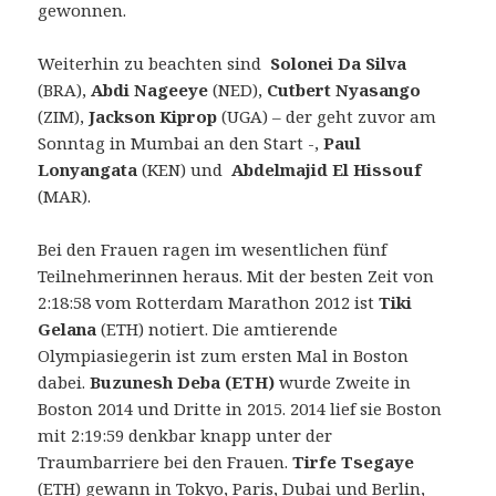
gewonnen.
Weiterhin zu beachten sind
Solonei Da Silva
(BRA),
Abdi Nageeye
(NED),
Cutbert Nyasango
(ZIM),
Jackson Kiprop
(UGA) – der geht zuvor am
Sonntag in Mumbai an den Start -,
Paul
Lonyangata
(KEN) und
Abdelmajid El Hissouf
(MAR).
Bei den Frauen ragen im wesentlichen fünf
Teilnehmerinnen heraus. Mit der besten Zeit von
2:18:58 vom Rotterdam Marathon 2012 ist
Tiki
Gelana
(ETH) notiert. Die amtierende
Olympiasiegerin ist zum ersten Mal in Boston
dabei.
Buzunesh Deba (ETH)
wurde Zweite in
Boston 2014 und Dritte in 2015. 2014 lief sie Boston
mit 2:19:59 denkbar knapp unter der
Traumbarriere bei den Frauen.
Tirfe Tsegaye
(ETH) gewann in Tokyo, Paris, Dubai und Berlin,