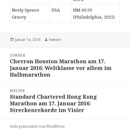
Neely Spence
USA
HM 69:59
Gracey
(Philadelphia, 2015)
Veröffentlicht
Autor
Januar 14, 2016
hwinter
am
Beitrags-
ZURÜCK
Navigation
Chevron Houston Marathon am 17.
Vorheriger
Januar 2016: Weltklasse vor allem im
Beitrag:
Halbmarathon
WEITER
Standard Chartered Hong Kong
Nächster
Marathon am 17. Januar 2016:
Beitrag:
Streckenrekorde im Visier
Stolz präsentiert von WordPress