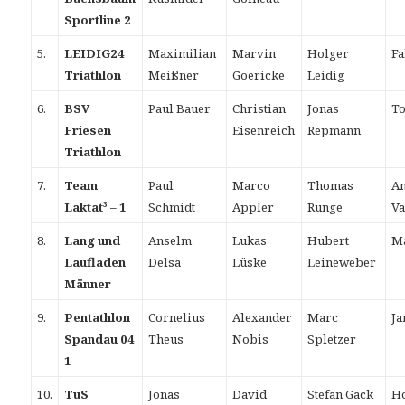
Sportline 2
5.
LEIDIG24
Maximilian
Marvin
Holger
Fa
Triathlon
Meißner
Goericke
Leidig
6.
BSV
Paul Bauer
Christian
Jonas
T
Friesen
Eisenreich
Repmann
Triathlon
7.
Team
Paul
Marco
Thomas
A
Laktat³ – 1
Schmidt
Appler
Runge
V
8.
Lang und
Anselm
Lukas
Hubert
Ma
Laufladen
Delsa
Lüske
Leineweber
Männer
9.
Pentathlon
Cornelius
Alexander
Marc
Ja
Spandau 04
Theus
Nobis
Spletzer
1
10.
TuS
Jonas
David
Stefan Gack
H