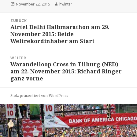
Veröffentlicht
Autor
November 22, 2015
hwinter
am
Beitrags-
ZURÜCK
Navigation
Airtel Delhi Halbmarathon am 29.
Vorheriger
November 2015: Beide
Beitrag:
Weltrekordinhaber am Start
WEITER
Warandelloop Cross in Tilburg (NED)
Nächster
am 22. November 2015: Richard Ringer
Beitrag:
ganz vorne
Stolz präsentiert von WordPress