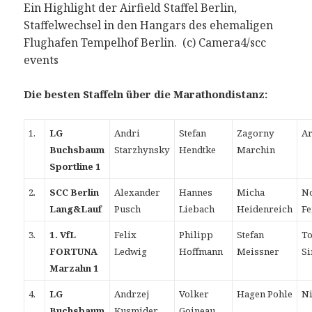
Ein Highlight der Airfield Staffel Berlin,
Staffelwechsel in den Hangars des ehemaligen
Flughafen Tempelhof Berlin. (c) Camera4/scc
events
Die besten Staffeln über die Marathondistanz:
1.
LG
Andri
Stefan
Zagorny
Ar
Buchsbaum
Starzhynsky
Hendtke
Marchin
Sportline 1
2.
SCC Berlin
Alexander
Hannes
Micha
N
Lang&Lauf
Pusch
Liebach
Heidenreich
F
3.
1. VfL
Felix
Philipp
Stefan
T
FORTUNA
Ledwig
Hoffmann
Meissner
Si
Marzahn 1
4.
LG
Andrzej
Volker
Hagen Pohle
Ni
Buchsbaum
Kusmider
Goineau