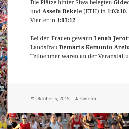
Die Plätze hinter Siwa belegten
Gide
und
Assefa Bekele
(ETH) in
1:03:10
.
Vierter in
1:03:12
.
Bei den Frauen gewann
Lenah Jerot
Landsfrau
Demaris Kemunto Areb
Teilnehmer waren an der Veranstaltu
Veröffentlicht
Autor
Oktober 5, 2015
hwinter
am