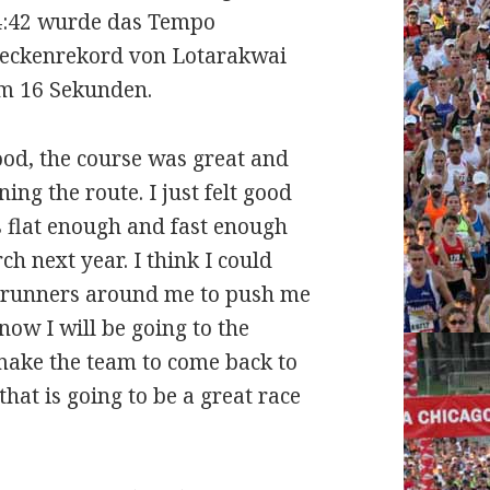
 4:42 wurde das Tempo
teckenrekord von Lotarakwai
um 16 Sekunden.
od, the course was great and
ing the route. I just felt good
s flat enough and fast enough
h next year. I think I could
a runners around me to push me
now I will be going to the
make the team to come back to
hat is going to be a great race