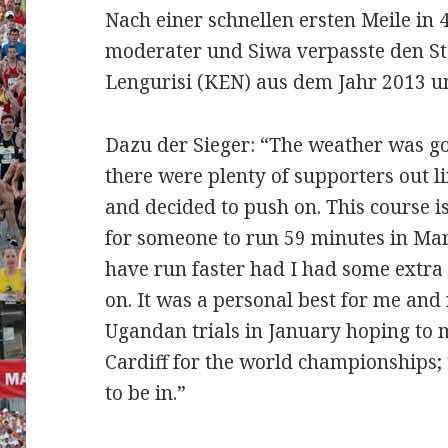
Nach einer schnellen ersten Meile in
moderater und Siwa verpasste den S
Lengurisi (KEN) aus dem Jahr 2013 
Dazu der Sieger: “The weather was go
there were plenty of supporters out lin
and decided to push on. This course i
for someone to run 59 minutes in Marc
have run faster had I had some extr
on. It was a personal best for me and 
Ugandan trials in January hoping to 
Cardiff for the world championships; t
to be in.”