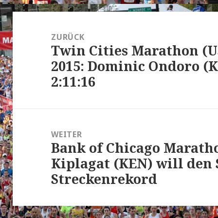
Beitrags-
Navigation
ZURÜCK
Twin Cities Marathon (U
Vorheriger
2015: Dominic Ondoro (
Beitrag:
2:11:16
WEITER
Bank of Chicago Maratho
Nächster
Kiplagat (KEN) will den
Beitrag:
Streckenrekord