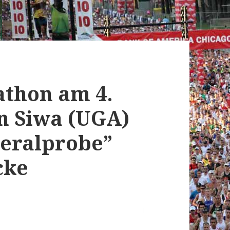
athon am 4.
n Siwa (UGA)
neralprobe”
cke