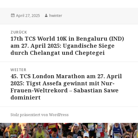
Veröffentlicht
Autor
April 27, 2025
hwinter
am
Beitrags-
ZURÜCK
Navigation
17th TCS World 10K in Bengaluru (IND)
Vorheriger
am 27. April 2025: Ugandische Siege
Beitrag:
durch Chelangat und Cheptegei
WEITER
45. TCS London Marathon am 27. April
Nächster
2025: Tigst Assefa gewinnt mit Nur-
Beitrag:
Frauen-Weltrekord – Sabastian Sawe
dominiert
Stolz präsentiert von WordPress