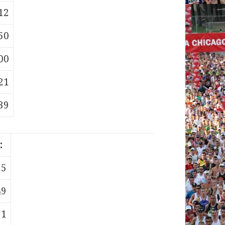
12
50
00
21
39
:
35
49
21