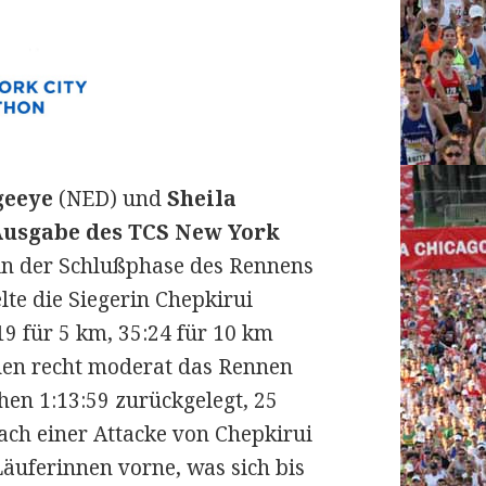
geeye
(NED) und
Sheila
Ausgabe des TCS New York
h in der Schlußphase des Rennens
lte die Siegerin Chepkirui
19 für 5 km, 35:24 für 10 km
uen recht moderat das Rennen
hen 1:13:59 zurückgelegt, 25
Nach einer Attacke von Chepkirui
Läuferinnen vorne, was sich bis