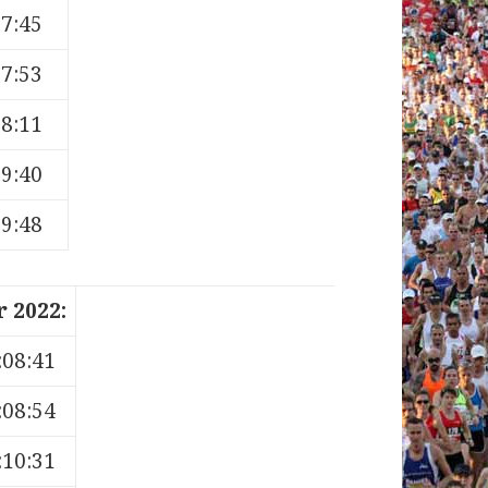
27:45
27:53
28:11
29:40
29:48
 2022:
:08:41
:08:54
:10:31