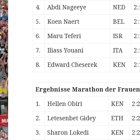
4.
Abdi Nageeye
NED
2:
5.
Koen Naert
BEL
2:
6.
Maru Teferi
ISR
2:
7.
Iliass Youani
ITA
2:
8.
Edward Cheserek
KEN
2:
Ergebnisse Marathon der Frauen
1.
Hellen Obiri
KEN
2:
2.
Letesenbet Gidey
ETH
2:
3.
Sharon Lokedi
KEN
2: