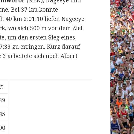
Kamworor
(KEN), Nageeye und
rne. Bei 37 km konnte
 40 km 2:01:10 liefen Nageeye
rk, wo sich 500 m vor dem Ziel
e, um den ersten Sieg eines
7:39 zu erringen. Kurz darauf
 3 arbeitete sich noch Albert
r:
39
45
00