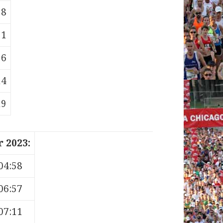
58
31
56
14
19
 2023:
04:58
06:57
07:11