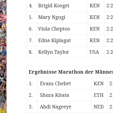
4.
Brigid Kosgei
KEN
2:
5.
Mary Ngugi
KEN
2:
6.
Viola Cheptoo
KEN
2:
7.
Edna Kiplagat
KEN
2:
8.
Kellyn Taylor
USA
2:
Ergebnisse Marathon der Männer
1.
Evans Chebet
KEN
2
2.
Shura Kitata
ETH
2
3.
Abdi Nageeye
NED
2