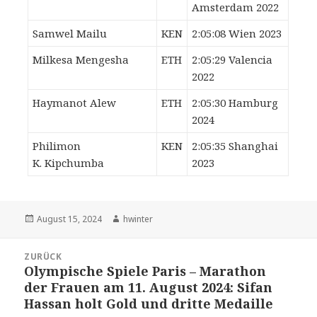
Amsterdam 2022
Samwel Mailu
KEN
2:05:08 Wien 2023
Milkesa Mengesha
ETH
2:05:29 Valencia
2022
Haymanot Alew
ETH
2:05:30 Hamburg
2024
Philimon
KEN
2:05:35 Shanghai
K. Kipchumba
2023
Veröffentlicht
Autor
August 15, 2024
hwinter
am
Beitrags-
ZURÜCK
Navigation
Olympische Spiele Paris – Marathon
Vorheriger
der Frauen am 11. August 2024: Sifan
Beitrag:
Hassan holt Gold und dritte Medaille