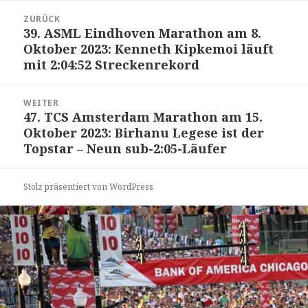
Beitrags-
ZURÜCK
Navigation
39. ASML Eindhoven Marathon am 8.
Vorheriger
Oktober 2023: Kenneth Kipkemoi läuft
Beitrag:
mit 2:04:52 Streckenrekord
WEITER
47. TCS Amsterdam Marathon am 15.
Nächster
Oktober 2023: Birhanu Legese ist der
Beitrag:
Topstar – Neun sub-2:05-Läufer
Stolz präsentiert von WordPress