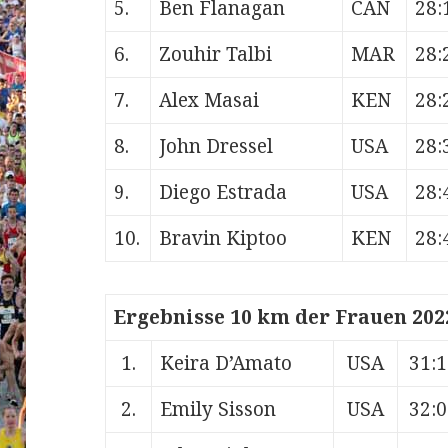
5.
Ben Flanagan
CAN
28:
6.
Zouhir Talbi
MAR
28:
7.
Alex Masai
KEN
28:
8.
John Dressel
USA
28:
9.
Diego Estrada
USA
28:
10.
Bravin Kiptoo
KEN
28:
Ergebnisse 10 km der Frauen 202
1.
Keira D’Amato
USA
31:
2.
Emily Sisson
USA
32: