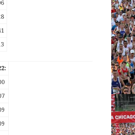
06
28
41
13
2:
00
07
09
09