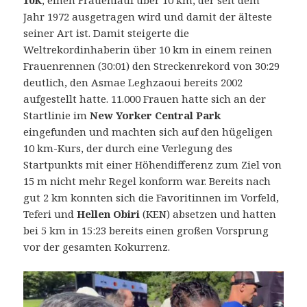
10K
, einen Frauenlauf über 10 km, der seit dem
Jahr 1972 ausgetragen wird und damit der älteste
seiner Art ist.
Damit steigerte die
Weltrekordinhaberin über 10 km in einem reinen
Frauenrennen (30:01) den Streckenrekord von 30:29
deutlich, den Asmae Leghzaoui bereits 2002
aufgestellt hatte. 11.000 Frauen hatte sich an der
Startlinie im
New Yorker Central Park
eingefunden und machten sich auf den hügeligen
10 km-Kurs, der durch eine Verlegung des
Startpunkts mit einer Höhendifferenz zum Ziel von
15 m nicht mehr Regel konform war. Bereits nach
gut 2 km konnten sich die Favoritinnen im Vorfeld,
Teferi und
Hellen Obiri
(KEN) absetzen und hatten
bei 5 km in 15:23 bereits einen großen Vorsprung
vor der gesamten Kokurrenz.