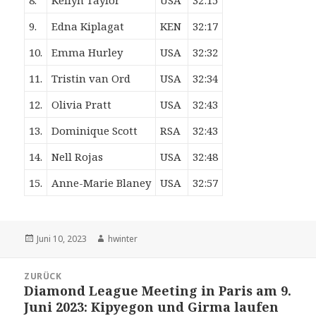
8.
Kellyn Taylor
USA
32:15
9.
Edna Kiplagat
KEN
32:17
10.
Emma Hurley
USA
32:32
11.
Tristin van Ord
USA
32:34
12.
Olivia Pratt
USA
32:43
13.
Dominique Scott
RSA
32:43
14.
Nell Rojas
USA
32:48
15.
Anne-Marie Blaney
USA
32:57
Veröffentlicht
Autor
Juni 10, 2023
hwinter
am
Beitrags-
ZURÜCK
Navigation
Diamond League Meeting in Paris am 9.
Vorheriger
Juni 2023: Kipyegon und Girma laufen
Beitrag: