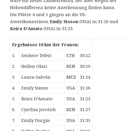
wäre ein neuer Landesrekord, der aber wegen der
Höhendifferenz keine Anerkennung finden kann.
Die Plätze 4 und 5 gingen an die US-
Amerikannerinen
Emily Sisson
(USA) in 31:16 und
Keira D’Amato
(USA) in 31:23.
Ergebnisse 10 km der Frauen:
1.
Senbere Teferi
ETH
30:12
2.
Hellen Obiri
KEN
30:19
3.
Laura Galván
MEX
31:14
4.
Emily Sisson
USA
31:16
5.
Keira D’Amato
USA
31:23
6.
Cynthia Jerotich
KEN
31:27
7.
Emily Durgin
USA
31:35