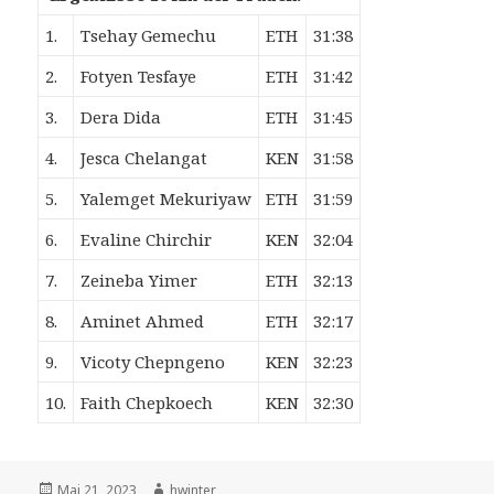
1.
Tsehay Gemechu
ETH
31:38
2.
Fotyen Tesfaye
ETH
31:42
3.
Dera Dida
ETH
31:45
4.
Jesca Chelangat
KEN
31:58
5.
Yalemget Mekuriyaw
ETH
31:59
6.
Evaline Chirchir
KEN
32:04
7.
Zeineba Yimer
ETH
32:13
8.
Aminet Ahmed
ETH
32:17
9.
Vicoty Chepngeno
KEN
32:23
10.
Faith Chepkoech
KEN
32:30
Veröffentlicht
Autor
Mai 21, 2023
hwinter