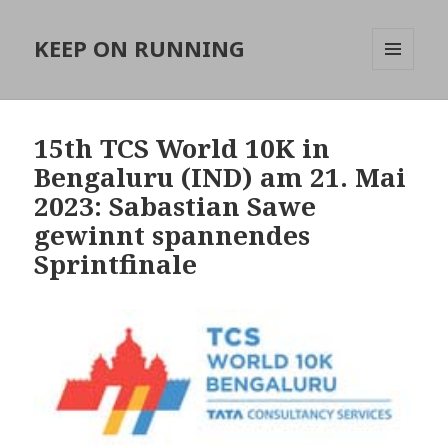
KEEP ON RUNNING
MENÜ
UND
WIDGETS
15th TCS World 10K in
Bengaluru (IND) am 21. Mai
2023: Sabastian Sawe
gewinnt spannendes
Sprintfinale