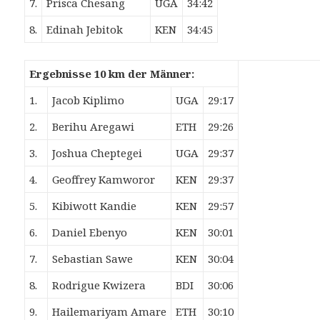
7.
Prisca Chesang
UGA
34:42
8.
Edinah Jebitok
KEN
34:45
Ergebnisse 10 km der Männer:
1.
Jacob Kiplimo
UGA
29:17
2.
Berihu Aregawi
ETH
29:26
3.
Joshua Cheptegei
UGA
29:37
4.
Geoffrey Kamworor
KEN
29:37
5.
Kibiwott Kandie
KEN
29:57
6.
Daniel Ebenyo
KEN
30:01
7.
Sebastian Sawe
KEN
30:04
8.
Rodrigue Kwizera
BDI
30:06
9.
Hailemariyam Amare
ETH
30:10