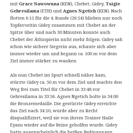
mit
Grace Nawowuna
(KEN), Chebet, Gidey,
Tsigie
Gebresilama
(ETH) und
Agnes Ngetich
(KEN). Nach
flotten 6:11 für die 4. Runde (26:54) blieben nur noch
Topfavoritin Gidey zusammen mit Chebet an der
Spitze über und nach 30 Minuten konnte auch
Chebet der Äthiopierin nicht mehr folgen. Gidey sah
schon wie sichere Siegerin aus, schaute sich aber
immer wieder um und begann ca. 100 m vor dem
Ziel immer stärker zu wanken.
Als nun Chebet im Spurt schnell näher kam,
stürzte Gidey ca. 50 m vor dem Ziel und machte den
Weg frei zum Titel für Chebet in 33:48 vor
Gebresilama in 33:56. Agnes Ngetich holte in 34:00
die Bronzemedaille. Die gestürzte Gidey erreichte
das Ziel nach 34:10, wurde aber zu Recht
disqualifiziert, weil sie von ihrem Trainer Haile
Eyasu wieder auf die Beine geholfen wurde. Gidey
hatte augenscheinlich die heißen Bedingungen