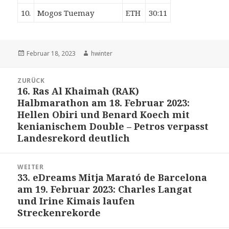
10.
Mogos Tuemay
ETH
30:11
Veröffentlicht
Autor
Februar 18, 2023
hwinter
am
Beitrags-
ZURÜCK
Navigation
16. Ras Al Khaimah (RAK)
Vorheriger
Halbmarathon am 18. Februar 2023:
Beitrag:
Hellen Obiri und Benard Koech mit
kenianischem Double – Petros verpasst
Landesrekord deutlich
WEITER
33. eDreams Mitja Marató de Barcelona
Nächster
am 19. Februar 2023: Charles Langat
Beitrag:
und Irine Kimais laufen
Streckenrekorde