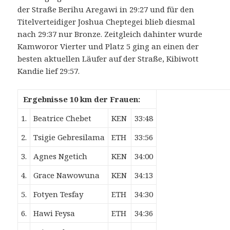
der Straße Berihu Aregawi in 29:27 und für den
Titelverteidiger Joshua Cheptegei blieb diesmal
nach 29:37 nur Bronze. Zeitgleich dahinter wurde
Kamworor Vierter und Platz 5 ging an einen der
besten aktuellen Läufer auf der Straße, Kibiwott
Kandie lief 29:57.
Ergebnisse 10 km der Frauen:
1.
Beatrice Chebet
KEN
33:48
2.
Tsigie Gebresilama
ETH
33:56
3.
Agnes Ngetich
KEN
34:00
4.
Grace Nawowuna
KEN
34:13
5.
Fotyen Tesfay
ETH
34:30
6.
Hawi Feysa
ETH
34:36