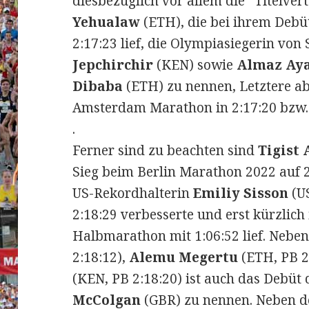
diesbezüglich vor allem die “Titelver
Yehualaw
(ETH), die bei ihrem De
2:17:23 lief, die Olympiasiegerin vo
Jepchirchir
(KEN) sowie
Almaz Ay
Dibaba
(ETH) zu nennen, Letztere ab
Amsterdam Marathon in 2:17:20 bzw. 
.
Ferner sind zu beachten sind
Tigist 
Sieg beim Berlin Marathon 2022 auf 2
US-Rekordhalterin
Emiliy Sisson
(US
2:18:29 verbesserte und erst kürzlic
Halbmarathon mit 1:06:52 lief. Nebe
2:18:12),
Alemu Megertu
(ETH, PB 2
(KEN, PB 2:18:20) ist auch das Debüt
McColgan
(GBR) zu nennen. Neben d