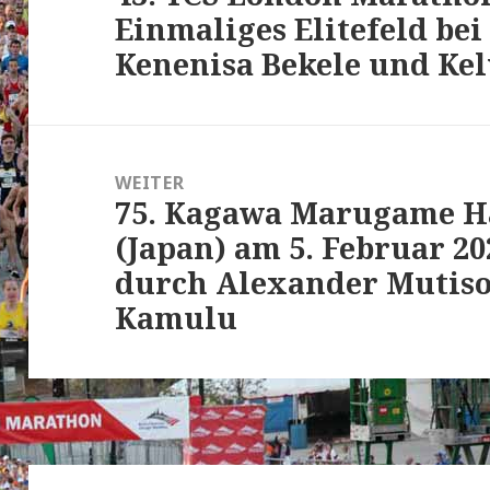
Einmaliges Elitefeld be
Beitrag:
Kenenisa Bekele und Ke
WEITER
75. Kagawa Marugame 
Nächster
(Japan) am 5. Februar 2
Beitrag:
durch Alexander Mutiso
Kamulu