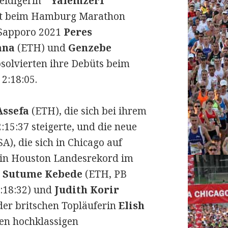
teidigerin”
Yalemzerf
büt beim Hamburg Marathon
n Sapporo 2021
Peres
ana
(ETH) und
Genzebe
solvierten ihre Debüts beim
2:18:05.
Assefa
(ETH), die sich bei ihrem
:15:37 steigerte, und die neue
A), die sich in Chicago auf
h in Houston Landesrekord im
n
Sutume Kebede
(ETH, PB
:18:32) und
Judith Korir
 der britschen Topläuferin
Elish
en hochklassigen