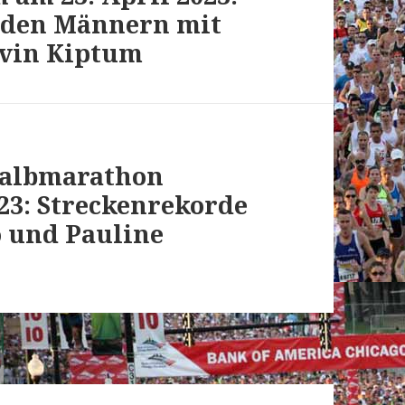
i den Männern mit
lvin Kiptum
Halbmarathon
023: Streckenrekorde
 und Pauline