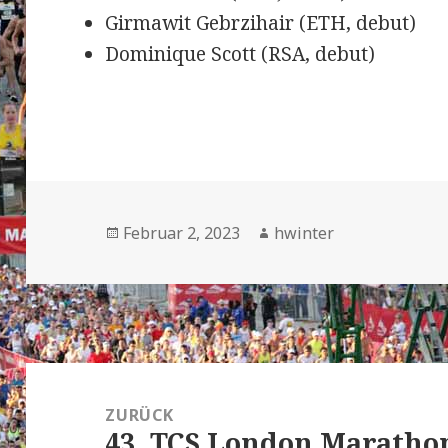
Girmawit Gebrzihair (ETH, debut)
Dominique Scott (RSA, debut)
Veröffentlicht
Autor
Februar 2, 2023
hwinter
am
Beitrags-
Navigation
ZURÜCK
43. TCS London Marathon
Vorheriger