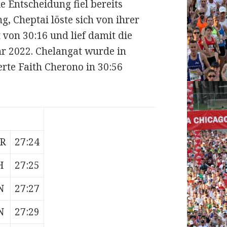
e Entscheidung fiel bereits
g, Cheptai löste sich von ihrer
von 30:16 und lief damit die
hr 2022. Chelangat wurde in
erte Faith Cherono in 30:56
R
27:24
H
27:25
N
27:27
N
27:29