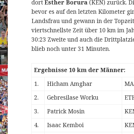
dort
Esther Borura
(KEN) zurück. Di
bevor es auf den letzten Kilometer gin
Landsfrau und gewann in der Topzeit 
viertschnellste Zeit über 10 km im Ja
30:23 Zweite und auch die Drittplatzi
blieb noch unter 31 Minuten.
Ergebnisse 10 km der Männer:
1.
Hicham Amghar
MA
2.
Gebresilase Worku
ET
3.
Patrick Mosin
KE
4.
Isaac Kemboi
KE