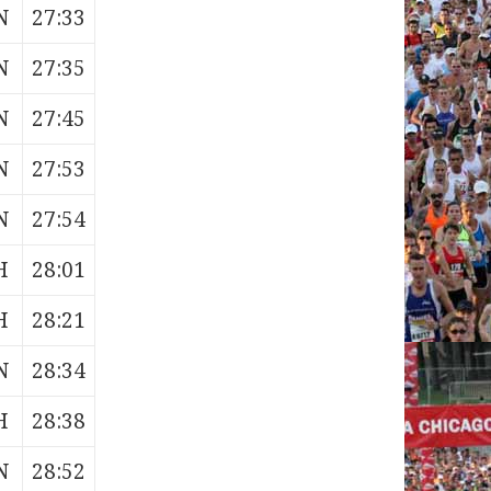
N
27:33
N
27:35
N
27:45
N
27:53
N
27:54
H
28:01
H
28:21
N
28:34
H
28:38
N
28:52