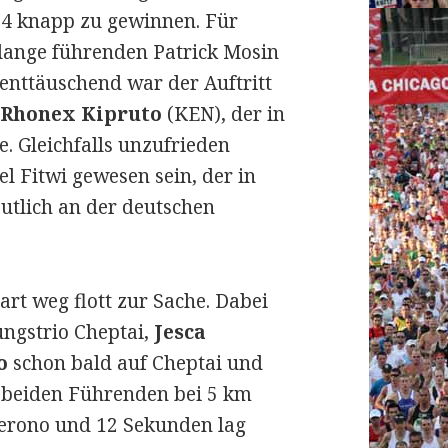
24 knapp zu gewinnen. Für
lange führenden Patrick Mosin
 enttäuschend war der Auftritt
n
Rhonex Kipruto
(KEN), der in
te. Gleichfalls unzufrieden
 Fitwi gewesen sein, der in
eutlich an der deutschen
rt weg flott zur Sache. Dabei
ungstrio Cheptai,
Jesca
o
schon bald auf Cheptai und
ie beiden Führenden bei 5 km
herono und 12 Sekunden lag