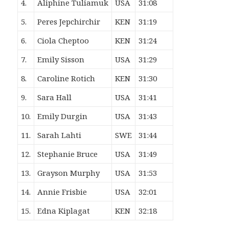
4.
Aliphine Tuliamuk
USA
31:08
5.
Peres Jepchirchir
KEN
31:19
6.
Ciola Cheptoo
KEN
31:24
7.
Emily Sisson
USA
31:29
8.
Caroline Rotich
KEN
31:30
9.
Sara Hall
USA
31:41
10.
Emily Durgin
USA
31:43
11.
Sarah Lahti
SWE
31:44
12.
Stephanie Bruce
USA
31:49
13.
Grayson Murphy
USA
31:53
14.
Annie Frisbie
USA
32:01
15.
Edna Kiplagat
KEN
32:18