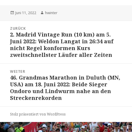
Veröffentlicht
Autor
Juni 11, 2022
hwinter
am
Beitrags-
ZURÜCK
Navigation
2. Madrid Vintage Run (10 km) am 5.
Vorheriger
Juni 2022: Weldon Langat in 26:34 auf
Beitrag:
nicht Regel konformen Kurs
zweitschnellster Läufer aller Zeiten
WEITER
46. Grandmas Marathon in Duluth (MN,
Nächster
USA) am 18. Juni 2022: Beide Sieger
Beitrag:
Ondoro und Lindwurm nahe an den
Streckenrekorden
Stolz präsentiert von WordPress