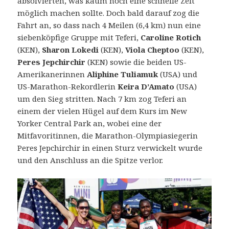
absolvierten, was kaum noch eine schnelle Zeit
möglich machen sollte. Doch bald darauf zog die
Fahrt an, so dass nach 4 Meilen (6,4 km) nun eine
siebenköpfige Gruppe mit Teferi,
Caroline Rotich
(KEN),
Sharon Lokedi
(KEN),
Viola Cheptoo
(KEN),
Peres Jepchirchir
(KEN) sowie die beiden US-
Amerikanerinnen
Aliphine Tuliamuk
(USA) und
US-Marathon-Rekordlerin
Keira D’Amato
(USA)
um den Sieg stritten. Nach 7 km zog Teferi an
einem der vielen Hügel auf dem Kurs im New
Yorker Central Park an, wobei eine der
Mitfavoritinnen, die Marathon-Olympiasiegerin
Peres Jepchirchir in einen Sturz verwickelt wurde
und den Anschluss an die Spitze verlor.