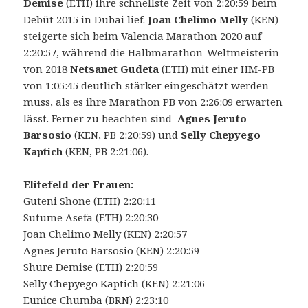
Demise
(ETH) ihre schnellste Zeit von 2:20:59 beim
Debüt 2015 in Dubai lief.
Joan Chelimo Melly
(KEN)
steigerte sich beim Valencia Marathon 2020 auf
2:20:57, während die Halbmarathon-Weltmeisterin
von 2018
Netsanet Gudeta
(ETH) mit einer HM-PB
von 1:05:45 deutlich stärker eingeschätzt werden
muss, als es ihre Marathon PB von 2:26:09 erwarten
lässt. Ferner zu beachten sind
Agnes Jeruto
Barsosio
(KEN, PB 2:20:59) und
Selly Chepyego
Kaptich
(KEN, PB 2:21:06).
Elitefeld der Frauen:
Guteni Shone (ETH) 2:20:11
Sutume Asefa (ETH) 2:20:30
Joan Chelimo Melly (KEN) 2:20:57
Agnes Jeruto Barsosio (KEN) 2:20:59
Shure Demise (ETH) 2:20:59
Selly Chepyego Kaptich (KEN) 2:21:06
Eunice Chumba (BRN) 2:23:10