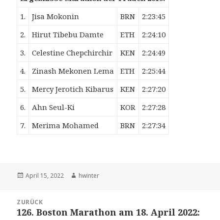
1.
Jisa Mokonin
BRN
2:23:45
2.
Hirut Tibebu Damte
ETH
2:24:10
3.
Celestine Chepchirchir
KEN
2:24:49
4.
Zinash Mekonen Lema
ETH
2:25:44
5.
Mercy Jerotich Kibarus
KEN
2:27:20
6.
Ahn Seul-Ki
KOR
2:27:28
7.
Merima Mohamed
BRN
2:27:34
Veröffentlicht
Autor
April 15, 2022
hwinter
am
Beitrags-
ZURÜCK
Navigation
126. Boston Marathon am 18. April 2022:
Vorheriger