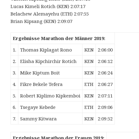
Lucas Kimeli Rotich (KEN) 2:07:17
Belachew Alemayehu (ETH) 2:07:55
Brian Kipsang (KEN) 2:09:07
Ergebnisse Marathon der Männer 2019:
1.
Thomas Kiplagat Rono
KEN
2:06:00
2.
Elisha Kipchirchir Rotich
KEN
2:06:12
3.
Mike Kiptum Boit
KEN
2:06:24
4.
Fikre Bekele Tefera
ETH
2:06:27
5.
Robert Kiplimo Kipkemboi
KEN
2:07:11
6.
Tsegaye Kebede
ETH
2:09:06
7.
Sammy Kitwara
KEN
2:09:52
Ergebnisse Marathon der Frauen 2019: