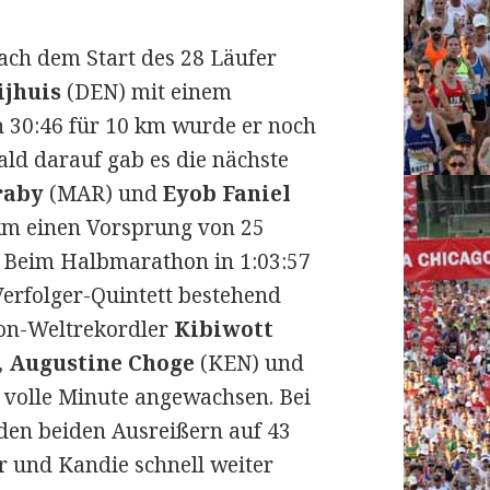
ach dem Start des 28 Läufer
ijhuis
(DEN) mit einem
h 30:46 für 10 km wurde er noch
ald darauf gab es die nächste
raby
(MAR) und
Eyob Faniel
 km einen Vorsprung von 25
. Beim Halbmarathon in 1:03:57
Verfolger-Quintett bestehend
on-Weltrekordler
Kibiwott
,
Augustine Choge
(KEN) und
e volle Minute angewachsen. Bei
den beiden Ausreißern auf 43
 und Kandie schnell weiter