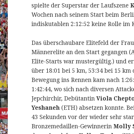
spielte der Superstar der Laufszene
K
Wochen nach seinem Start beim Berli
indiskutablen 2:12:52 keine Rolle im
Das überschaubare Elitefeld der Fra
Männerelite an den Start gegangen 
Elite-Starts war mustergültig.) und e
über 18:01 bei 5 km, 53:34 bei 15 km 
Bewegung ins Rennen kam nach 1:26:1
1:42:44, wo sich nach diversen Attac
Jepchirchir, Debütantin
Viola Chept
Yeshaneh
(ETH) absetzen konnte. Bei
43 Sekunden vor der wieder sehr sta
Bronzemedaillen-Gewinnerin
Molly 