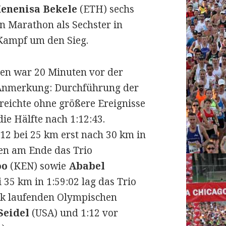
enenisa Bekele
(ETH) sechs
n Marathon als Sechster in
 Kampf um den Sieg.
uen war 20 Minuten vor der
(Anmerkung: Durchführung der
rreichte ohne größere Ereignisse
die Hälfte nach 1:12:43.
2 bei 25 km erst nach 30 km in
ken am Ende das Trio
oo
(KEN) sowie
Ababel
 35 km in 1:59:02 lag das Trio
rk laufenden Olympischen
Seidel
(USA) und 1:12 vor