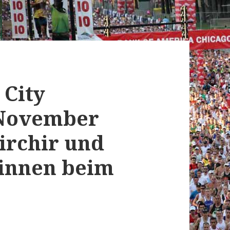
 City
 November
hirchir und
winnen beim