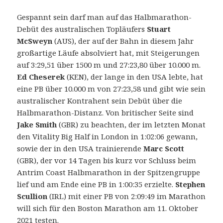
Gespannt sein darf man auf das Halbmarathon-
Debüt des australischen Topläufers
Stuart
McSweyn
(AUS), der auf der Bahn in diesem Jahr
großartige Läufe absolviert hat, mit Steigerungen
auf 3:29,51 über 1500 m und 27:23,80 über 10.000 m.
Ed Cheserek
(KEN), der lange in den USA lebte, hat
eine PB über 10.000 m von 27:23,58 und gibt wie sein
australischer Kontrahent sein Debüt über die
Halbmarathon-Distanz. Von britischer Seite sind
Jake Smith
(GBR) zu beachten, der im letzten Monat
den Vitality Big Half in London in 1:02:06 gewann,
sowie der in den USA trainierende
Marc Scott
(GBR), der vor 14 Tagen bis kurz vor Schluss beim
Antrim Coast Halbmarathon in der Spitzengruppe
lief und am Ende eine PB in 1:00:35 erzielte.
Stephen
Scullion
(IRL) mit einer PB von 2:09:49 im Marathon
will sich für den Boston Marathon am 11. Oktober
2021 testen.