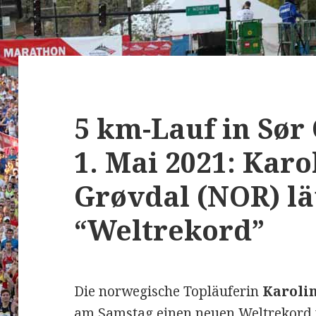
5 km-Lauf in Sør
1. Mai 2021: Karo
Grøvdal (NOR) lä
“Weltrekord”
Die norwegische Topläuferin
Karolin
am Samstag einen neuen Weltrekord 