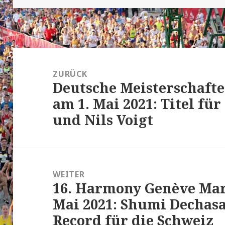
Beitrags-
Navigation
ZURÜCK
Deutsche Meisterschafte
Vorheriger
am 1. Mai 2021: Titel fü
Beitrag:
und Nils Voigt
WEITER
16. Harmony Genève Mar
Nächster
Mai 2021: Shumi Dechasa
Beitrag:
Record für die Schweiz