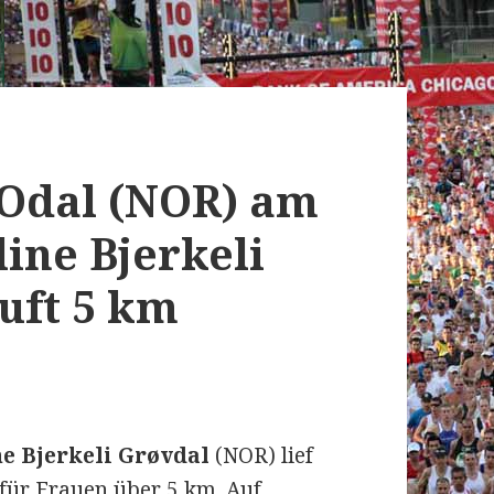
 Odal (NOR) am
line Bjerkeli
uft 5 km
e Bjerkeli Grøvdal
(NOR) lief
für Frauen über 5 km. Auf