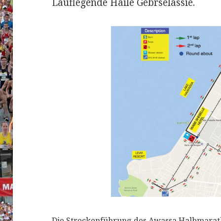
Lauflegende Haile Gebrselassie.
Die Streckenführung des Awassa Halbmarath