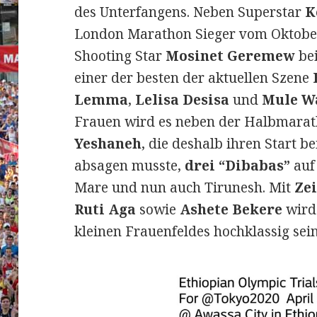
des Unterfangens. Neben Superstar
K
London Marathon Sieger vom Oktob
Shooting Star
Mosinet Geremew
bei
einer der besten der aktuellen Szene
Lemma
,
Lelisa Desisa
und
Mule W
Frauen wird es neben der Halbmara
Yeshaneh
, die deshalb ihren Start 
absagen musste,
drei “Dibabas”
auf 
Mare und nun auch Tirunesh. Mit
Ze
Ruti Aga
sowie
Ashete Bekere
wird 
kleinen Frauenfeldes hochklassig sein