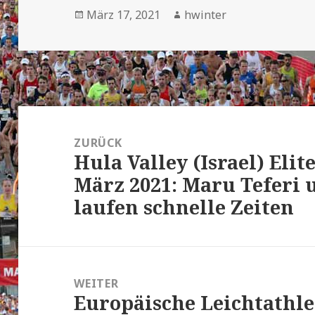
Veröffentlicht
Autor
März 17, 2021
hwinter
am
Beitrags-
Navigation
ZURÜCK
Hula Valley (Israel) Eli
Vorheriger
März 2021: Maru Teferi 
Beitrag:
laufen schnelle Zeiten
WEITER
Europäische Leichtathle
Nächster