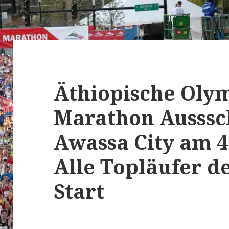
Äthiopische Oly
Marathon Ausssc
Awassa City am 4.
Alle Topläufer d
Start