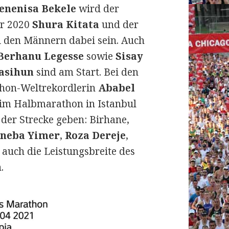
enenisa Bekele
wird der
er 2020
Shura Kitata
und der
 den Männern dabei sein. Auch
Berhanu Legesse
sowie
Sisay
asihun
sind am Start. Bei den
thon-Weltrekordlerin
Ababel
beim Halbmarathon in Istanbul
der Strecke geben: Birhane,
ineba Yimer
,
Roza Dereje
,
auch die Leistungsbreite des
.