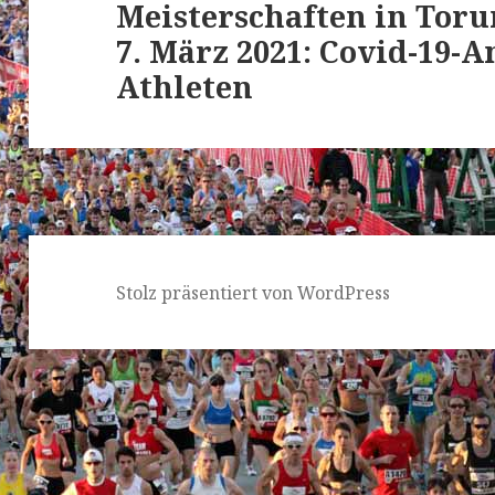
Meisterschaften in Torun
Beitrag:
7. März 2021: Covid-19-
Athleten
Stolz präsentiert von WordPress