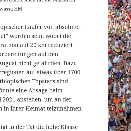
 Awassa HM
iopischer Läufer von absoluter
tet” worden sein, wobei die
arathon auf 20 km reduziert
orbereitungen auf den
ugust nicht gefährden. Dazu
rregionen auf etwas über 1700
äthiopischen Topstars sind
önnte eine Absage beim
l 2021 anstehen, um an der
n in ihrer Heimat teizunehmen.
tigt in der Tat die hohe Klasse