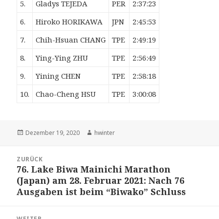
5.
Gladys TEJEDA
PER
2:37:23
6.
Hiroko HORIKAWA
JPN
2:45:53
7.
Chih-Hsuan CHANG
TPE
2:49:19
8.
Ying-Ying ZHU
TPE
2:56:49
9.
Yining CHEN
TPE
2:58:18
10.
Chao-Cheng HSU
TPE
3:00:08
Veröffentlicht
Autor
Dezember 19, 2020
hwinter
am
Beitrags-
ZURÜCK
Navigation
76. Lake Biwa Mainichi Marathon
Vorheriger
(Japan) am 28. Februar 2021: Nach 76
Beitrag:
Ausgaben ist beim “Biwako” Schluss
WEITER