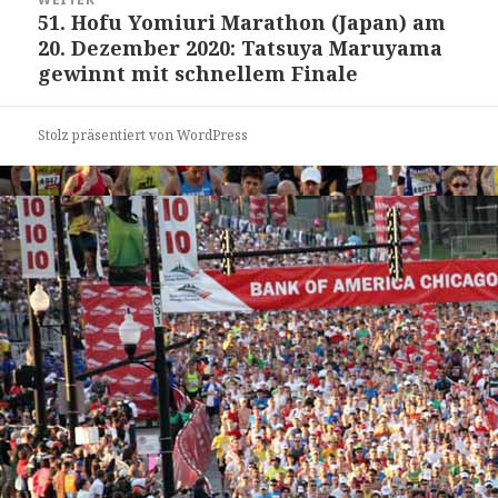
51. Hofu Yomiuri Marathon (Japan) am
Nächster
20. Dezember 2020: Tatsuya Maruyama
Beitrag:
gewinnt mit schnellem Finale
Stolz präsentiert von WordPress