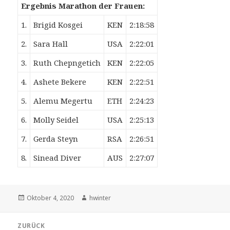
Ergebnis Marathon der Frauen:
1.
Brigid Kosgei
KEN
2:18:58
2.
Sara Hall
USA
2:22:01
3.
Ruth Chepngetich
KEN
2:22:05
4.
Ashete Bekere
KEN
2:22:51
5.
Alemu Megertu
ETH
2:24:23
6.
Molly Seidel
USA
2:25:13
7.
Gerda Steyn
RSA
2:26:51
8.
Sinead Diver
AUS
2:27:07
Veröffentlicht
Autor
Oktober 4, 2020
hwinter
am
Beitrags-
ZURÜCK