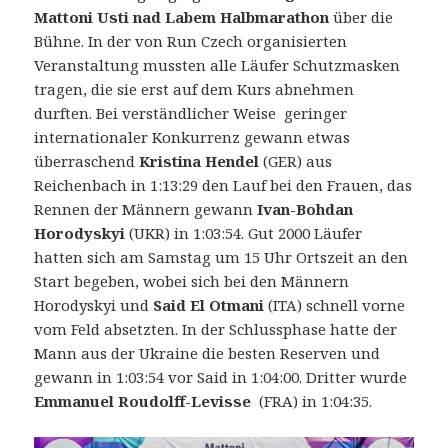
Mattoni Usti nad Labem Halbmarathon
über die
Bühne. In der von Run Czech organisierten
Veranstaltung mussten alle Läufer Schutzmasken
tragen, die sie erst auf dem Kurs abnehmen
durften.
Bei verständlicher Weise geringer
internationaler Konkurrenz gewann etwas
überraschend
Kristina Hendel
(GER) aus
Reichenbach in 1:13:29 den Lauf bei den Frauen, das
Rennen der Männern gewann
Ivan-Bohdan
Horodyskyi
(UKR) in 1:03:54. Gut 2000 Läufer
hatten sich am Samstag um 15 Uhr Ortszeit an den
Start begeben, wobei sich bei den Männern
Horodyskyi und
Said
El Otmani
(ITA) schnell vorne
vom Feld absetzten. In der Schlussphase hatte der
Mann aus der Ukraine die besten Reserven und
gewann in 1:03:54 vor Said in 1:04:00. Dritter wurde
Emmanuel
Roudolff-Levisse
(FRA) in 1:04:35.