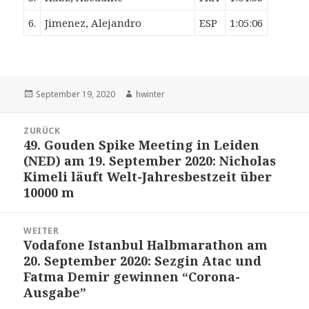
6.
Jimenez, Alejandro
ESP
1:05:06
Veröffentlicht
Autor
September 19, 2020
hwinter
am
Beitrags-
ZURÜCK
Navigation
49. Gouden Spike Meeting in Leiden
Vorheriger
(NED) am 19. September 2020: Nicholas
Beitrag:
Kimeli läuft Welt-Jahresbestzeit über
10000 m
WEITER
Vodafone Istanbul Halbmarathon am
Nächster
20. September 2020: Sezgin Atac und
Beitrag:
Fatma Demir gewinnen “Corona-
Ausgabe”