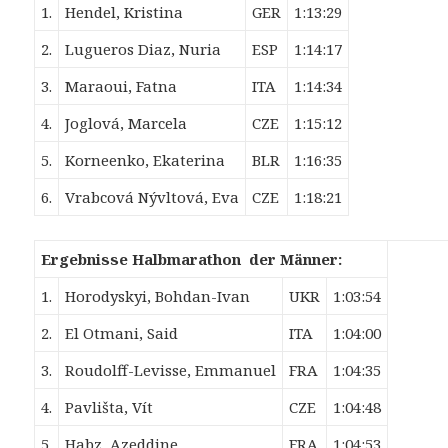
1.
Hendel, Kristina
GER
1:13:29
2.
Lugueros Diaz, Nuria
ESP
1:14:17
3.
Maraoui, Fatna
ITA
1:14:34
4.
Joglová, Marcela
CZE
1:15:12
5.
Korneenko, Ekaterina
BLR
1:16:35
6.
Vrabcová Nývltová, Eva
CZE
1:18:21
Ergebnisse Halbmarathon der Männer:
1.
Horodyskyi, Bohdan-Ivan
UKR
1:03:54
2.
El Otmani, Said
ITA
1:04:00
3.
Roudolff-Levisse, Emmanuel
FRA
1:04:35
4.
Pavlišta, Vít
CZE
1:04:48
5.
Habz, Azeddine
FRA
1:04:53