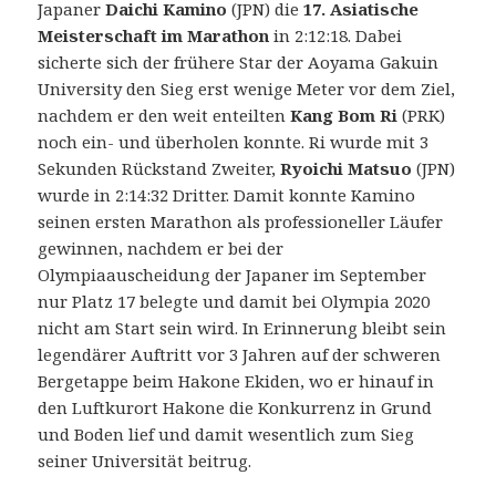
Japaner
Daichi Kamino
(JPN) die
17. Asiatische
Meisterschaft im Marathon
in 2:12:18.
Dabei
sicherte sich der frühere Star der Aoyama Gakuin
University den Sieg erst wenige Meter vor dem Ziel,
nachdem er den weit enteilten
Kang Bom Ri
(PRK)
noch ein- und überholen konnte. Ri wurde mit 3
Sekunden Rückstand Zweiter,
Ryoichi Matsuo
(JPN)
wurde in 2:14:32 Dritter. Damit konnte Kamino
seinen ersten Marathon als professioneller Läufer
gewinnen, nachdem er bei der
Olympiaauscheidung der Japaner im September
nur Platz 17 belegte und damit bei Olympia 2020
nicht am Start sein wird. In Erinnerung bleibt sein
legendärer Auftritt vor 3 Jahren auf der schweren
Bergetappe beim Hakone Ekiden, wo er hinauf in
den Luftkurort Hakone die Konkurrenz in Grund
und Boden lief und damit wesentlich zum Sieg
seiner Universität beitrug.