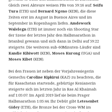
Gleich zwei Akteure weisen PBs von 59:16 auf:
Seifu
Tura
(ETH) und
Bernard Ngeno
(KEN), die diese
Zeiten erst im August in Buenos Aires und im
September in Kopenhagen liefen.
Amdework
Walelegn
(ETH) ist immer noch ein Shooting Star
der Szene der letztes Jahr den Halbmarathon in
Istanbul gewann und sich dann in Delhi auf 59:22
steigerte. Die weiteren sub-60Minuten-Läufer sind
Kandie Kibiwott
(KEN),
Moses Kurong
(UGA) und
Moses Kibet
(KEN).
Bei den Frauen ist neben der Vorjahressiegerin
Gemechu
Caroline Kipkirui
(KAZ) zu beachten, die
für Kasachstan startende, gebürtige Kenianerin
steigerte sich im letzten Jahr in Ras Al Khaimah
auf 1:05:07. Im April 2019 lief sie beim Prager
Halbmarathon 1:05:44. Ihr Debüt gibt
Letesenbet
Gidey
(ETH), die Bronze bei der Cross-WM im