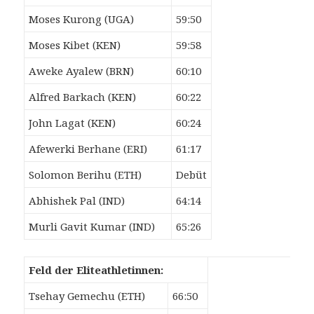
Moses Kurong (UGA)
59:50
Moses Kibet (KEN)
59:58
Aweke Ayalew (BRN)
60:10
Alfred Barkach (KEN)
60:22
John Lagat (KEN)
60:24
Afewerki Berhane (ERI)
61:17
Solomon Berihu (ETH)
Debüt
Abhishek Pal (IND)
64:14
Murli Gavit Kumar (IND)
65:26
Feld der Eliteathletinnen:
Tsehay Gemechu (ETH)
66:50