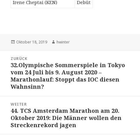
Irene Cheptai (KEN)
Debüt
Veröffentlicht
Autor
Oktober 18, 2019
hwinter
am
Beitrags-
ZURÜCK
Navigation
32.Olympische Sommerspiele in Tokyo
Vorheriger
vom 24 Juli bis 9. August 2020 –
Beitrag:
Marathonlauf: Stoppt das IOC diesen
Wahnsinn?
WEITER
44. TCS Amsterdam Marathon am 20.
Nächster
Oktober 2019: Die Männer wollen den
Beitrag:
Streckenrekord jagen