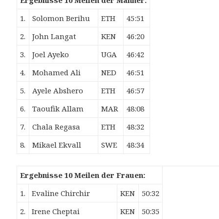
Ergebnisse 10 Meilen der Männer:
1.
Solomon Berihu
ETH
45:51
2.
John Langat
KEN
46:20
3.
Joel Ayeko
UGA
46:42
4.
Mohamed Ali
NED
46:51
5.
Ayele Abshero
ETH
46:57
6.
Taoufik Allam
MAR
48:08
7.
Chala Regasa
ETH
48:32
8.
Mikael Ekvall
SWE
48:34
Ergebnisse 10 Meilen der Frauen:
1.
Evaline Chirchir
KEN
50:32
2.
Irene Cheptai
KEN
50:35