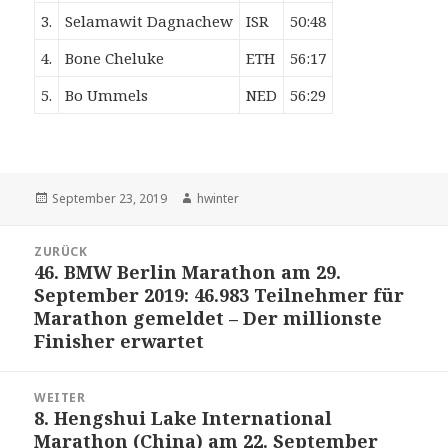
3.
Selamawit Dagnachew
ISR
50:48
4.
Bone Cheluke
ETH
56:17
5.
Bo Ummels
NED
56:29
Veröffentlicht
Autor
September 23, 2019
hwinter
am
Beitrags-
ZURÜCK
Navigation
46. BMW Berlin Marathon am 29.
Vorheriger
September 2019: 46.983 Teilnehmer für
Beitrag:
Marathon gemeldet – Der millionste
Finisher erwartet
WEITER
8. Hengshui Lake International
Nächster
Marathon (China) am 22. September
Beitrag: