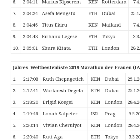
6.
2:04:11
Marius Kipserem
KEN
Rotterdam
7.4
7.
2:04:24
Asefa Mengstu
ETH
Dubai
25.1
8.
2:04:46
Titus Ekiru
KEN
Mailand
7.4
9.
2:04:48
Birhanu Legese
ETH
Tokyo
3.3
10.
2:05:01
Shura Kitata
ETH
London
28.2
Jahres-Weltbestenliste 2019 Marathon der Frauen (I
1.
2:17:08
Ruth Chepngetich
KEN
Dubai
25.1.
2.
2:17:41
Worknesh Degefa
ETH
Dubai
25.1.
3.
2:18:20
Brigid Kosgei
KEN
London
28.4.
4.
2:19:46
Lonah Salpeter
ISR
Prag
5.5.2
5.
2:20:14
Vivian Cheruiyot
KEN
London
28.4.
6.
2:20:40
Ruti Aga
ETH
Tokyo
3.3.2