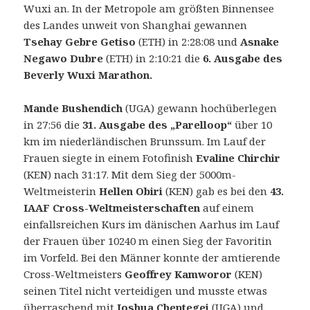
Wuxi an. In der Metropole am größten Binnensee
des Landes unweit von Shanghai gewannen
Tsehay Gebre Getiso
(ETH) in 2:28:08 und
Asnake
Negawo Dubre
(ETH) in 2:10:21 die
6. Ausgabe des
6.
Beverly Wuxi Marathon.
Beverly
Wuxi
Mande Bushendich
(UGA) gewann hochüberlegen
Marathon
in 27:56 die
31. Ausgabe des „Parelloop“
über 10
(China)
km im niederländischen Brunssum. Im Lauf der
am
Frauen siegte in einem Fotofinish
Evaline Chirchir
24.
(KEN) nach 31:17. Mit dem Sieg der 5000m-
März
Weltmeisterin
Hellen Obiri
(KEN) gab es bei den
43.
2019:
IAAF Cross-Weltmeisterschaften
auf einem
Auch
einfallsreichen Kurs im dänischen Aarhus im Lauf
in
der Frauen über 10240 m einen Sieg der Favoritin
Wuxi
im Vorfeld.
Bei den Männer konnte der amtierende
fallen
Cross-Weltmeisters
Geoffrey Kamworor
(KEN)
die
seinen Titel nicht verteidigen und musste etwas
Streckenrekorde
überraschend mit
Joshua Cheptegei
(UGA) und