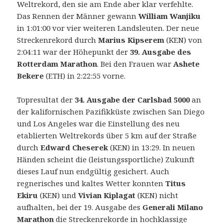
Weltrekord, den sie am Ende aber klar verfehlte.
Das Rennen der Männer gewann
William Wanjiku
in 1:01:00 vor vier weiteren Landsleuten. Der neue
Streckenrekord durch
Marius Kipserem
(KEN) von
2:04:11 war der Höhepunkt der
39. Ausgabe des
Rotterdam Marathon
. Bei den Frauen war
Ashete
Bekere
(ETH) in 2:22:55 vorne.
39.
Topresultat der
34. Ausgabe der Carlsbad 5000
an
NN
der kalifornischen Pazifikküste zwischen San Diego
Rotterdam
und Los Angeles war die Einstellung des neu
Marathon
etablierten Weltrekords über 5 km auf der Straße
am
durch
Edward Cheserek
(KEN) in 13:29. In neuen
7.
Händen scheint die (leistungssportliche) Zukunft
April
dieses Lauf nun endgültig gesichert. Auch
2019:
regnerisches und kaltes Wetter konnten
Titus
Marius
Ekiru
(KEN) und
Vivian Kiplagat
(KEN) nicht
Kipserem
aufhalten, bei der 19. Ausgabe des
Generali Milano
steigert
Marathon
die Streckenrekorde in hochklassige