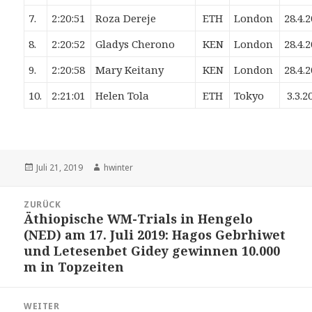
7.
2:20:51
Roza Dereje
ETH
London
28.4.
8.
2:20:52
Gladys Cherono
KEN
London
28.4.
9.
2:20:58
Mary Keitany
KEN
London
28.4.
10.
2:21:01
Helen Tola
ETH
Tokyo
3.3.2
Veröffentlicht
Autor
Juli 21, 2019
hwinter
am
Beitrags-
ZURÜCK
Navigation
Äthiopische WM-Trials in Hengelo
Vorheriger
(NED) am 17. Juli 2019: Hagos Gebrhiwet
Beitrag:
und Letesenbet Gidey gewinnen 10.000
m in Topzeiten
WEITER