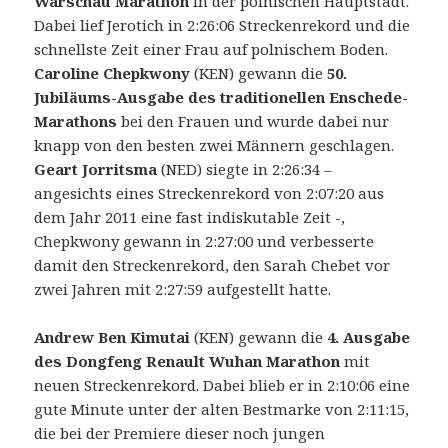
Warschau Marathon
in der polnischen Hauptstadt.
Dabei lief Jerotich in 2:26:06 Streckenrekord und die
schnellste Zeit einer Frau auf polnischem Boden.
Caroline Chepkwony
(KEN) gewann die
50.
Jubiläums-Ausgabe des traditionellen Enschede-
Marathons
bei den Frauen und wurde dabei nur
knapp von den besten zwei Männern geschlagen.
Geart Jorritsma
(NED) siegte in 2:26:34 –
angesichts eines Streckenrekord von 2:07:20 aus
dem Jahr 2011 eine fast indiskutable Zeit -,
Chepkwony gewann in 2:27:00 und verbesserte
damit den Streckenrekord, den Sarah Chebet vor
zwei Jahren mit 2:27:59 aufgestellt hatte.
Andrew Ben Kimutai
(KEN) gewann die
4. Ausgabe
des
Dongfeng Renault Wuhan Marathon
mit
neuen Streckenrekord. Dabei blieb er in 2:10:06 eine
gute Minute unter der alten Bestmarke von 2:11:15,
die bei der Premiere dieser noch jungen