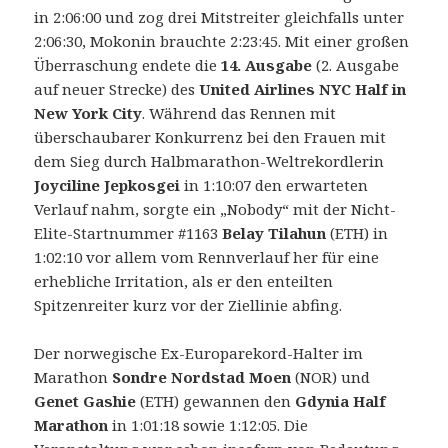
in 2:06:00 und zog drei Mitstreiter gleichfalls unter
2:06:30, Mokonin brauchte 2:23:45. Mit einer großen
Überraschung endete die
14. Ausgabe
(2. Ausgabe
auf neuer Strecke) des
United Airlines NYC Half in
New York City
. Während das Rennen mit
überschaubarer Konkurrenz bei den Frauen mit
dem Sieg durch Halbmarathon-Weltrekordlerin
Joyciline Jepkosgei
in 1:10:07 den erwarteten
Verlauf nahm, sorgte ein „Nobody“ mit der Nicht-
Elite-Startnummer #1163
Belay Tilahun
(ETH) in
1:02:10 vor allem vom Rennverlauf her für eine
erhebliche Irritation, als er den enteilten
Spitzenreiter kurz vor der Ziellinie abfing.
Der norwegische Ex-Europarekord-Halter im
Marathon
Sondre Nordstad Moen
(NOR) und
Genet Gashie
(ETH) gewannen den
Gdynia Half
Marathon
in 1:01:18 sowie 1:12:05. Die