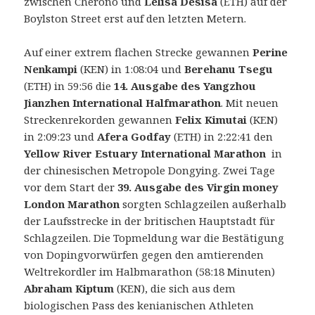
zwischen Cherono und
Lelisa Desisa
(ETH) auf der
Boylston Street erst auf den letzten Metern.
2nd
Auf einer extrem flachen Strecke gewannen
Perine
Eldoret
Nenkampi
(KEN) in 1:08:04 und
Berehanu Tsegu
City
(ETH) in 59:56 die
14. Ausgabe des Yangzhou
Marathon
Jianzhen International Halfmarathon
. Mit neuen
am
Streckenrekorden gewannen
Felix Kimutai
(KEN)
21.
in 2:09:23 und
Afera Godfay
(ETH) in 2:22:41 den
April
Yellow River Estuary International Marathon
in
2019:
der chinesischen Metropole Dongying. Zwei Tage
Mathew
vor dem Start der
39. Ausgabe des Virgin money
Kisorio
London Marathon
sorgten Schlagzeilen außerhalb
und
der Laufsstrecke in der britischen Hauptstadt für
Valary
Schlagzeilen.
Die Topmeldung war die Bestätigung
Aiyabai
von Dopingvorwürfen gegen den amtierenden
laufen
Weltrekordler im Halbmarathon (58:18 Minuten)
Streckenrekorde
Abraham Kiptum
(KEN), die sich aus dem
biologischen Pass des kenianischen Athleten