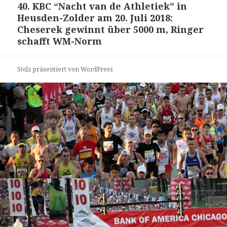
40. KBC “Nacht van de Athletiek” in
Nächster
Heusden-Zolder am 20. Juli 2018:
Beitrag:
Cheserek gewinnt über 5000 m, Ringer
schafft WM-Norm
Stolz präsentiert von WordPress