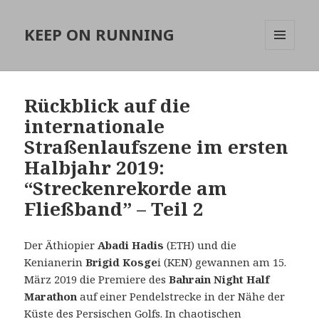
KEEP ON RUNNING
MENÜ
UND
WIDGETS
Rückblick auf die
internationale
Straßenlaufszene im ersten
Halbjahr 2019:
“Streckenrekorde am
Fließband” – Teil 2
Der Äthiopier
Abadi Hadis
(ETH) und die
Kenianerin
Brigid Kosge
i (KEN) gewannen am 15.
März 2019 die Premiere des
Bahrain Night Half
Marathon
auf einer Pendelstrecke in der Nähe der
Küste des Persischen Golfs.
In chaotischen