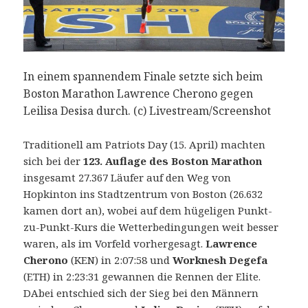
Mathew
Kisorio
und
Valary
In einem spannendem Finale setzte sich beim
Aiyabai
Boston Marathon Lawrence Cherono gegen
laufen
Streckenrekorde
Leilisa Desisa durch. (c) Livestream/Screenshot
Traditionell am Patriots Day (15. April) machten
sich bei der
123. Auflage des Boston Marathon
insgesamt
27.367
Läufer auf den Weg von
Hopkinton ins Stadtzentrum von Boston (
26.632
kamen dort an)
, wobei auf dem hügeligen Punkt-
zu-Punkt-Kurs die Wetterbedingungen weit besser
waren, als im Vorfeld vorhergesagt.
Lawrence
Cherono
(KEN) in 2:07:58 und
Worknesh Degefa
(ETH) in 2:23:31 gewannen die Rennen der Elite.
DAbei entschied sich der Sieg bei den Männern