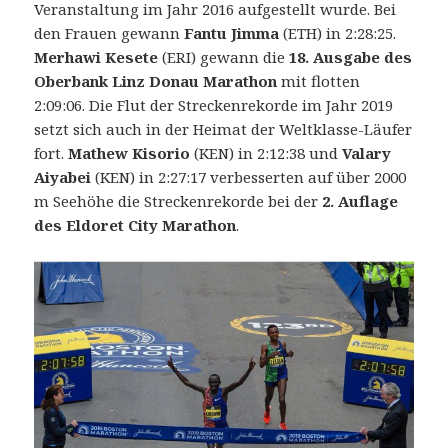
Veranstaltung im Jahr 2016 aufgestellt wurde. Bei
den Frauen gewann
Fantu Jimma
(ETH) in 2:28:25.
Merhawi Kesete
(ERI) gewann die
18. Ausgabe des
Oberbank Linz Donau Marathon
mit flotten
2:09:06. Die Flut der Streckenrekorde im Jahr 2019
setzt sich auch in der Heimat der Weltklasse-Läufer
fort.
Mathew Kisorio
(KEN) in 2:12:38 und
Valary
Aiyabei
(KEN) in 2:27:17 verbesserten auf über 2000
m Seehöhe die Streckenrekorde bei der
2. Auflage
des Eldoret City Marathon
.
2nd
Eldoret
City
Marathon
am
21.
April
2019: