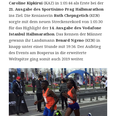
Caroline Kipkirui
(KAZ) in 1:05:44 als Erste bei der
21. Ausgabe des Sportisimo Prag Halbmarathon
ins Ziel. Die Kenianerin
Ruth Chepngetich
(KEN)
sorgte mit dem neuen Streckenrekord von 1:05:30
für das Highlight der
14. Ausgabe des Vodafone
Istanbul Halbmarathon
. Das Rennen der Männer
gewann ihr Landsmann
Benard Ngeno
(KEN) in
knapp unter einer Stunde mit 59:56. Der Aufstieg
des Events am Bosperus in die erweiterte
Weltspitze ging somit auch 2019 weiter.
14.
Vodafone
Istanbul
Halbmarathon
am
7.
April
2019: