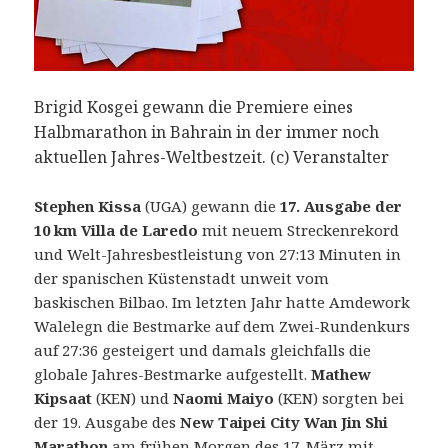
Hadis
und
Briged
Kosgei
Brigid Kosgei gewann die Premiere eines
gewinnen
Halbmarathon in Bahrain in der immer noch
chaotische
aktuellen Jahres-Weltbestzeit. (c) Veranstalter
Premiere
Stephen Kissa
(UGA) gewann die
17. Ausgabe der
10 km Villa de Laredo
mit neuem Streckenrekord
und Welt-Jahresbestleistung von 27:13 Minuten in
der spanischen Küstenstadt unweit vom
baskischen Bilbao.
Im letzten Jahr hatte Amdework
Walelegn die Bestmarke auf dem Zwei-Rundenkurs
auf 27:36 gesteigert und damals gleichfalls die
globale Jahres-Bestmarke aufgestellt.
Mathew
Kipsaat
(KEN) und
Naomi Maiyo
(KEN) sorgten bei
der 19. Ausgabe des
New Taipei City Wan Jin Shi
Marathon
am frühen Morgen des 17. März mit