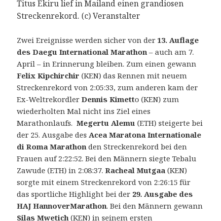
Titus Ekiru lief in Mailand einen grandiosen
Streckenrekord. (c) Veranstalter
Zwei Ereignisse werden sicher von der
13. Auflage
des Daegu International Marathon
– auch am 7.
April – in Erinnerung bleiben. Zum einen gewann
Felix Kipchirchir
(KEN) das Rennen mit neuem
Streckenrekord von 2:05:33, zum anderen kam der
Ex-Weltrekordler
Dennis Kimett
o (KEN) zum
wiederholten Mal nicht ins Ziel eines
Marathonlaufs.
Megertu Alemu
(ETH) steigerte bei
der 25. Ausgabe des
Acea Maratona Internationale
di Roma Marathon
den Streckenrekord bei den
Frauen auf 2:22:52. Bei den Männern siegte Tebalu
Zawude (ETH) in 2:08:37.
Racheal Mutgaa
(KEN)
sorgte mit einem Streckenrekord von 2:26:15 für
das sportliche Highlight bei der
29. Ausgabe des
HAJ HannoverMarathon
. Bei den Männern gewann
Silas Mwetich
(KEN) in seinem ersten