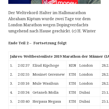
Der Weltrekord-Halter im Halbmarathon
Abraham Kiptum wurde zwei Tage vor dem
London Marathon wegen Dopingverdachts
umgehend nach Hause geschickt. (c) H. Winter
Ende Teil 2 – Fortsetzung folgt
Jahres-Weltbestenliste 2019 Marathon der Männer (I
1.
2:02:37
Eliud Kipchoge
KEN
London
28.2
2.
2:02:55
Mosinet Geremew
ETH
London
28.2
3.
2:03:16
Mule Wasihun
ETH
London
28.2
4.
2:03:34
Getaneh Molla
ETH
Dubai
25.1
5.
2:03:40
Herpasa Negasa
ETH
Dubai
25.1