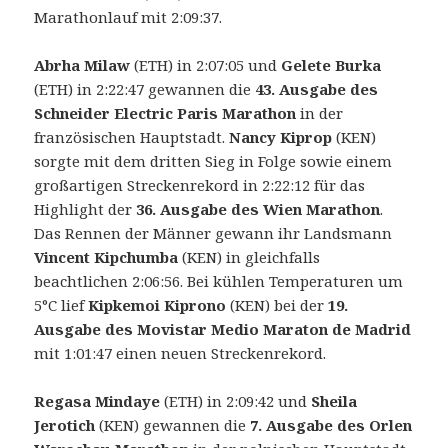
Marathonlauf mit 2:09:37.
25.
13.
Abrha Milaw
(ETH) in 2:07:05 und
Gelete Burka
Acea
Daegu
(ETH) in 2:22:47 gewannen die
43. Ausgabe des
Maratona
International
Schneider Electric Paris Marathon
in der
Internationale
Marathon
französischen Hauptstadt.
Nancy Kiprop
(KEN)
di
(KOR)
sorgte mit dem dritten Sieg in Folge sowie einem
Roma
am
großartigen Streckenrekord in 2:22:12 für das
am
7.
Highlight der
36. Ausgabe des Wien Marathon
.
7.April
April
Das Rennen der Männer gewann ihr Landsmann
2019:
2018:
Vincent Kipchumba
(KEN) in gleichfalls
Megertu
Felix
beachtlichen 2:06:56. Bei kühlen Temperaturen um
Alemu
Kipchirchir
5°C lief
Kipkemoi Kiprono
(KEN) bei der
19.
läuft
siegt
Ausgabe des Movistar Medio Maraton de Madrid
Streckenrekord
mit
mit 1:01:47 einen neuen Streckenrekord.
Kursrekord
Regasa Mindaye
(ETH) in 2:09:42 und
Sheila
Jerotich
(KEN) gewannen die
7. Ausgabe des Orlen